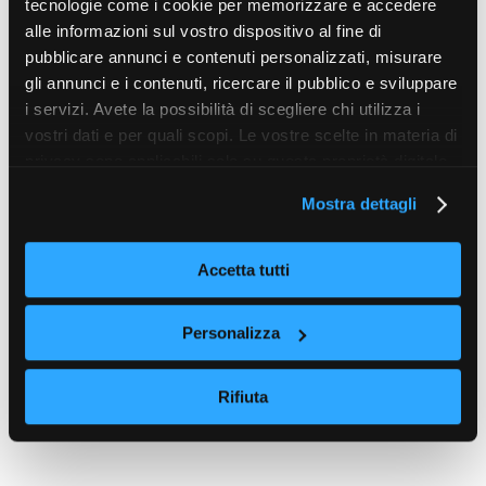
tecnologie come i cookie per memorizzare e accedere
alle informazioni sul vostro dispositivo al fine di
pubblicare annunci e contenuti personalizzati, misurare
gli annunci e i contenuti, ricercare il pubblico e sviluppare
i servizi. Avete la possibilità di scegliere chi utilizza i
vostri dati e per quali scopi. Le vostre scelte in materia di
privacy sono applicabili solo su questa proprietà digitale
in cui avete effettuato le vostre scelte. È possibile
Mostra dettagli
modificare o revocare il proprio consenso in qualsiasi
momento dalla Dichiarazione sui cookie o facendo clic
sull'icona di attivazione della privacy.
Accetta tutti
Con il tuo consenso, vorremmo anche:
Personalizza
raccogliere informazioni sulla tua posizione
geografica, con un'approssimazione di qualche
Rifiuta
metro,
Identificare il tuo dispositivo, scansionandolo
attivamente alla ricerca di caratteristiche specifiche
(impronte digitali).