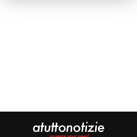
Approfondisci come vengono elaborati i tuoi dati personali
e imposta le tue preferenze nella
sezione dettagli
. Puoi
modificare o ritirare il tuo consenso in qualsiasi momento
dalla Dichiarazione sui cookie.
Noi e i nostri partner trattiamo i tuoi dati personali, ad
esempio il tuo indirizzo IP, utilizzando tecnologie quali i
cookie e/o altri strumenti di tracciamento, per
memorizzare e accedere alle informazioni sul tuo
dispositivo. Ciò è finalizzato a pubblicare annunci e
contenuti personalizzati, valutare pubblicità e contenuti,
analizzare gli utenti e sviluppare il prodotto. Puoi
scegliere chi utilizza i tuoi dati e per quali scopi.
Approfondisci come vengono elaborati i tuoi dati personali
e imposta le tue preferenze nella sezione dettagli. Puoi
modificare o revocare il tuo consenso in qualsiasi
momento dalla Dichiarazione sui cookie. Utilizziamo i
cookie tecnici e, previo consenso, anche cookie di