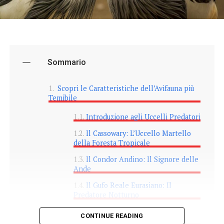
Sommario
Scopri le Caratteristiche dell’Avifauna più
Temibile
Introduzione agli Uccelli Predatori
Il Cassowary: L’Uccello Martello
della Foresta Tropicale
Il Condor Andino: Il Signore delle
Ande
Il Gufo Reale Eurasiano: Il
Predatore Notturno
La Cicogna: Un Aspetto
CONTINUE READING
Ingannevole