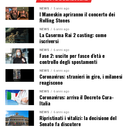
NEWS
5 anni ago
I Maneskin apriranno il concerto dei
Rolling Stones
NEWS
6 anni ago
La Caserma Rai 2 casting: come
iscriversi
NEWS
6 anni ago
Fase 2: uscite per fasce d’età e
controllo degli spostamenti
NEWS
6 anni ago
Coronavirus: stranieri in giro, i milanesi
reagiscono
NEWS
6 anni ago
Coronavirus: arriva il Decreto Cura-
Italia
NEWS
6 anni ago
Ripristinati i vitalizi: la decisione del
Senato fa discutere