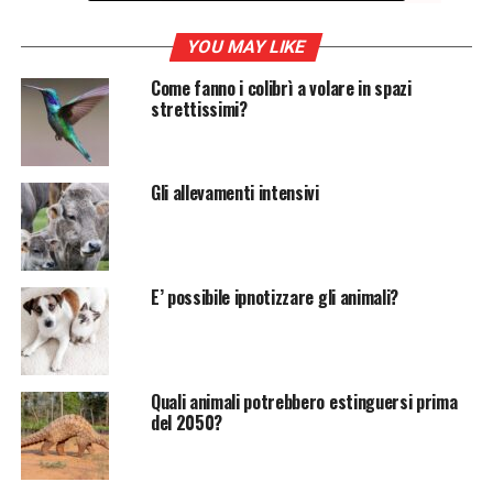
Il Verdetto Finale: Qual è
YOU MAY LIKE
l’Uccello più Pericoloso?
Come fanno i colibrì a volare in spazi
strettissimi?
Gli allevamenti intensivi
Scopri le Caratteristiche
dell’Avifauna più Temibile
E’ possibile ipnotizzare gli animali?
Nel vasto e affascinante regno degli
uccelli
, esistono
specie dalle caratteristiche più variegate. Alcuni
cinguettano melodiosamente all’alba, altri solcano i cieli
con grazia e leggiadria, mentre altri ancora si
Quali animali potrebbero estinguersi prima
del 2050?
distinguono per la loro imponenza e ferocia. Ma tra
tutte le specie ornitologiche del mondo, quale può
essere considerato l’uccello più pericoloso? Questa