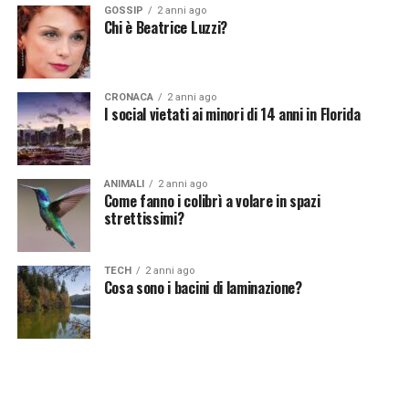
GOSSIP
2 anni ago
pipistrelli-3380678/]
Chi è Beatrice Luzzi?
Continua a leggere su atuttonotizie.it
CRONACA
2 anni ago
I social vietati ai minori di 14 anni in Florida
Vuoi essere sempre aggiornato e ricevere le principali
notizie del giorno?
Iscriviti alla nostra Newsletter
ANIMALI
2 anni ago
Come fanno i colibrì a volare in spazi
strettissimi?
TECH
2 anni ago
Cosa sono i bacini di laminazione?