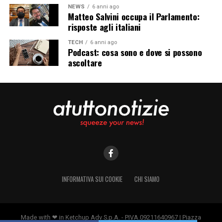
NEWS
6 anni ago
Matteo Salvini occupa il Parlamento:
risposte agli italiani
TECH
6 anni ago
Podcast: cosa sono e dove si possono
ascoltare
INFORMATIVA SUI COOKIE
CHI SIAMO
Made with ❤ in Ketchup Adv S.p.A. - PIVA.09211640967 | Piazza