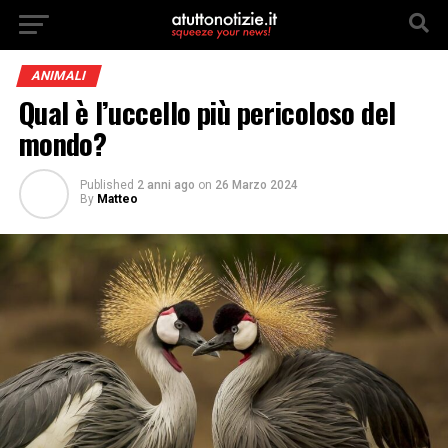
ANIMALI
Qual è l’uccello più pericoloso del
mondo?
Published
2 anni ago
on
26 Marzo 2024
By
Matteo