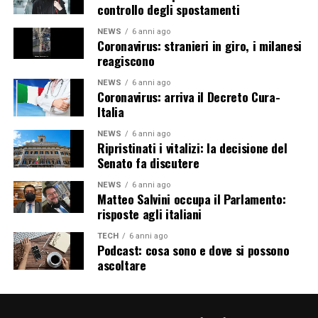
controllo degli spostamenti
NEWS
6 anni ago
Coronavirus: stranieri in giro, i milanesi
reagiscono
NEWS
6 anni ago
Coronavirus: arriva il Decreto Cura-
Italia
NEWS
6 anni ago
Ripristinati i vitalizi: la decisione del
Senato fa discutere
NEWS
6 anni ago
Matteo Salvini occupa il Parlamento:
risposte agli italiani
TECH
6 anni ago
Podcast: cosa sono e dove si possono
ascoltare