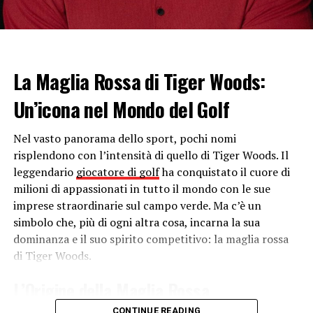
comunemente utilizzato.
– Dorso: I nuotatori si trovano sulla schiena e utilizzano
braccia e gambe per propellersi attraverso l’acqua.
– Rana: Caratterizzato da un movimento di “rana” delle
La Maglia Rossa di Tiger Woods:
gambe e da una tirata coordinata delle braccia.
– Farfalla: Un movimento ondulatorio delle gambe e una
Un’icona nel Mondo del Golf
tirata simmetrica delle braccia contrassegnano questo
stile impegnativo.
Nel vasto panorama dello sport, pochi nomi
risplendono con l’intensità di quello di Tiger Woods. Il
– Nuoto di Fondo:
leggendario
giocatore di golf
ha conquistato il cuore di
milioni di appassionati in tutto il mondo con le sue
Questa categoria comprende eventi di nuoto in acque
imprese straordinarie sul campo verde. Ma c’è un
libere, come il nuoto di fondo a distanze più lunghe,
simbolo che, più di ogni altra cosa, incarna la sua
spesso disputato in mare aperto o in acque naturali.
dominanza e il suo spirito competitivo: la maglia rossa
Questo evento richiede una combinazione di resistenza,
di Tiger Woods.
orientamento e strategia tattica.
L’Origine della Maglia Rossa
– Nuoto Sincronizzato:
CONTINUE READING