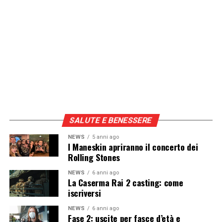
Continua a leggere su atuttonotizie.it
Vuoi essere sempre aggiornato e ricevere le principali
notizie del giorno?
Iscriviti alla nostra Newsletter
SALUTE E BENESSERE
NEWS
5 anni ago
I Maneskin apriranno il concerto dei
Rolling Stones
NEWS
6 anni ago
La Caserma Rai 2 casting: come
iscriversi
NEWS
6 anni ago
Fase 2: uscite per fasce d’età e