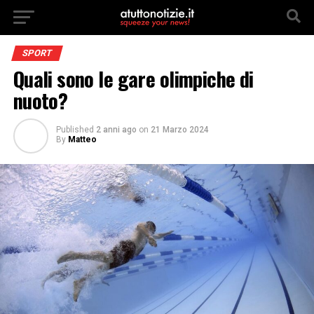
SPORT
Quali sono le gare olimpiche di
nuoto?
Published
2 anni ago
on
21 Marzo 2024
By
Matteo