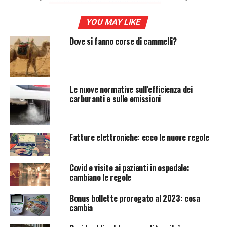
4. L’eredità delle Gare Olimpiche di Nuoto
YOU MAY LIKE
Dove si fanno corse di cammelli?
Una Guida Completa alle Gare
Le nuove normative sull’efficienza dei
carburanti e sulle emissioni
Olimpiche di Nuoto: Eventi,
Regole e Stelle
Fatture elettroniche: ecco le nuove regole
Le
gare olimpiche
di nuoto rappresentano uno degli
eventi più prestigiosi e seguiti durante i Giochi Olimpici.
Covid e visite ai pazienti in ospedale:
Questo sport affascinante ha una storia ricca di
cambiano le regole
emozioni, record mondiali e leggende. In questo
Bonus bollette prorogato al 2023: cosa
articolo, esploreremo in dettaglio quali sono le gare
cambia
olimpiche di nuoto, le loro caratteristiche, le regole
principali e alcuni degli atleti più celebri che hanno