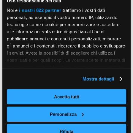
Uso responsabile dei dati
Noi e
i nostri 822 partner
trattiamo i vostri dati
personali, ad esempio il vostro numero IP, utilizzando
tecnologie come i cookie per memorizzare e accedere
alle informazioni sul vostro dispositivo al fine di
pubblicare annunci e contenuti personalizzati, misurare
gli annunci e i contenuti, ricercare il pubblico e sviluppare
i servizi. Avete la possibilità di scegliere chi utilizza i
vostri dati e per quali scopi. Le vostre scelte in materia di
privacy sono applicabili solo su questa proprietà digitale
in cui avete effettuato le vostre scelte. È possibile
Mostra dettagli
modificare o revocare il proprio consenso in qualsiasi
momento dalla Dichiarazione sui cookie o facendo clic
sull'icona di attivazione della privacy.
Accetta tutti
Con il tuo consenso, vorremmo anche:
Personalizza
raccogliere informazioni sulla tua posizione
geografica, con un'approssimazione di qualche
Rifiuta
metro,