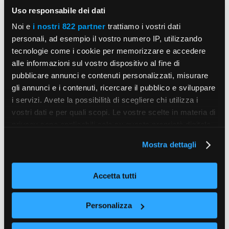
Uso responsabile dei dati
Noi e
i nostri 822 partner
trattiamo i vostri dati
personali, ad esempio il vostro numero IP, utilizzando
tecnologie come i cookie per memorizzare e accedere
alle informazioni sul vostro dispositivo al fine di
pubblicare annunci e contenuti personalizzati, misurare
gli annunci e i contenuti, ricercare il pubblico e sviluppare
i servizi. Avete la possibilità di scegliere chi utilizza i
vostri dati e per quali scopi. Le vostre scelte in materia di
privacy sono applicabili solo su questa proprietà digitale
in cui avete effettuato le vostre scelte. È possibile
Mostra dettagli
modificare o revocare il proprio consenso in qualsiasi
momento dalla Dichiarazione sui cookie o facendo clic
sull'icona di attivazione della privacy.
Accetta tutti
Con il tuo consenso, vorremmo anche:
Personalizza
raccogliere informazioni sulla tua posizione
geografica, con un'approssimazione di qualche