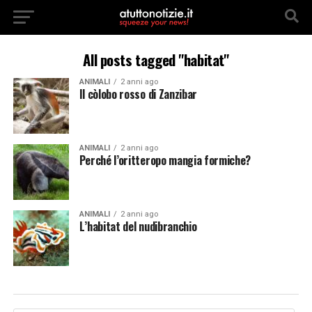
All posts tagged "habitat"
ANIMALI
2 anni ago
Il còlobo rosso di Zanzibar
ANIMALI
2 anni ago
Perché l’oritteropo mangia formiche?
ANIMALI
2 anni ago
L’habitat del nudibranchio