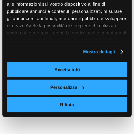
alle informazioni sul vostro dispositivo al fine di
pubblicare annunci e contenuti personalizzati, misurare
gli annunci e i contenuti, ricercare il pubblico e sviluppare
i servizi. Avete la possibilità di scegliere chi utilizza i
vostri dati e per quali scopi. Le vostre scelte in materia di
privacy sono applicabili solo su questa proprietà digitale
in cui avete effettuato le vostre scelte. È possibile
Mostra dettagli
modificare o revocare il proprio consenso in qualsiasi
momento dalla Dichiarazione sui cookie o facendo clic
sull'icona di attivazione della privacy.
Accetta tutti
Con il tuo consenso, vorremmo anche:
Personalizza
raccogliere informazioni sulla tua posizione
geografica, con un'approssimazione di qualche
Rifiuta
metro,
Identificare il tuo dispositivo, scansionandolo
attivamente alla ricerca di caratteristiche specifiche
(impronte digitali).