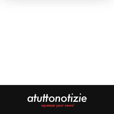
Approfondisci come vengono elaborati i tuoi dati personali
e imposta le tue preferenze nella
sezione dettagli
. Puoi
modificare o ritirare il tuo consenso in qualsiasi momento
dalla Dichiarazione sui cookie.
Noi e i nostri partner trattiamo i tuoi dati personali, ad
esempio il tuo indirizzo IP, utilizzando tecnologie quali i
cookie e/o altri strumenti di tracciamento, per
memorizzare e accedere alle informazioni sul tuo
dispositivo. Ciò è finalizzato a pubblicare annunci e
contenuti personalizzati, valutare pubblicità e contenuti,
analizzare gli utenti e sviluppare il prodotto. Puoi
scegliere chi utilizza i tuoi dati e per quali scopi.
Approfondisci come vengono elaborati i tuoi dati personali
e imposta le tue preferenze nella sezione dettagli. Puoi
modificare o revocare il tuo consenso in qualsiasi
momento dalla Dichiarazione sui cookie. Utilizziamo i
cookie tecnici e, previo consenso, anche cookie di
profilazione o altri strumenti di tracciamento, anche di