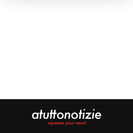
Approfondisci come vengono elaborati i tuoi dati personali
e imposta le tue preferenze nella
sezione dettagli
. Puoi
modificare o ritirare il tuo consenso in qualsiasi momento
dalla Dichiarazione sui cookie.
Noi e i nostri partner trattiamo i tuoi dati personali, ad
esempio il tuo indirizzo IP, utilizzando tecnologie quali i
cookie e/o altri strumenti di tracciamento, per
memorizzare e accedere alle informazioni sul tuo
dispositivo. Ciò è finalizzato a pubblicare annunci e
contenuti personalizzati, valutare pubblicità e contenuti,
analizzare gli utenti e sviluppare il prodotto. Puoi
scegliere chi utilizza i tuoi dati e per quali scopi.
Approfondisci come vengono elaborati i tuoi dati personali
e imposta le tue preferenze nella sezione dettagli. Puoi
modificare o revocare il tuo consenso in qualsiasi
momento dalla Dichiarazione sui cookie. Utilizziamo i
cookie tecnici e, previo consenso, anche cookie di
profilazione o altri strumenti di tracciamento, anche di