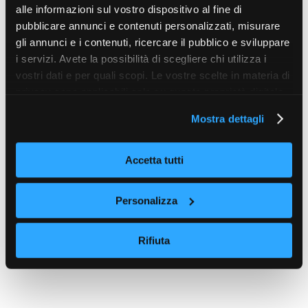
alle informazioni sul vostro dispositivo al fine di
pubblicare annunci e contenuti personalizzati, misurare
gli annunci e i contenuti, ricercare il pubblico e sviluppare
i servizi. Avete la possibilità di scegliere chi utilizza i
vostri dati e per quali scopi. Le vostre scelte in materia di
privacy sono applicabili solo su questa proprietà digitale
in cui avete effettuato le vostre scelte. È possibile
Mostra dettagli
modificare o revocare il proprio consenso in qualsiasi
momento dalla Dichiarazione sui cookie o facendo clic
sull'icona di attivazione della privacy.
Accetta tutti
Con il tuo consenso, vorremmo anche:
Personalizza
raccogliere informazioni sulla tua posizione
geografica, con un'approssimazione di qualche
Rifiuta
metro,
Identificare il tuo dispositivo, scansionandolo
attivamente alla ricerca di caratteristiche specifiche
(impronte digitali).