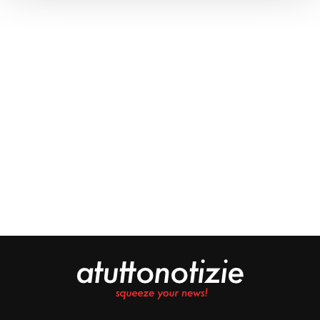
Approfondisci come vengono elaborati i tuoi dati personali
e imposta le tue preferenze nella
sezione dettagli
. Puoi
modificare o ritirare il tuo consenso in qualsiasi momento
dalla Dichiarazione sui cookie.
Noi e i nostri partner trattiamo i tuoi dati personali, ad
esempio il tuo indirizzo IP, utilizzando tecnologie quali i
cookie e/o altri strumenti di tracciamento, per
memorizzare e accedere alle informazioni sul tuo
dispositivo. Ciò è finalizzato a pubblicare annunci e
contenuti personalizzati, valutare pubblicità e contenuti,
analizzare gli utenti e sviluppare il prodotto. Puoi
scegliere chi utilizza i tuoi dati e per quali scopi.
Approfondisci come vengono elaborati i tuoi dati personali
e imposta le tue preferenze nella sezione dettagli. Puoi
modificare o revocare il tuo consenso in qualsiasi
momento dalla Dichiarazione sui cookie. Utilizziamo i
cookie tecnici e, previo consenso, anche cookie di
profilazione o altri strumenti di tracciamento, anche di