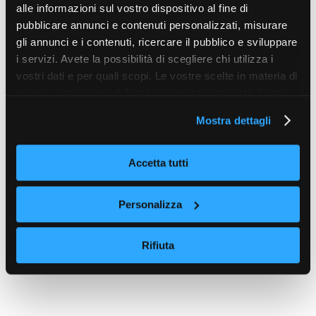
alle informazioni sul vostro dispositivo al fine di
pubblicare annunci e contenuti personalizzati, misurare
gli annunci e i contenuti, ricercare il pubblico e sviluppare
i servizi. Avete la possibilità di scegliere chi utilizza i
vostri dati e per quali scopi. Le vostre scelte in materia di
privacy sono applicabili solo su questa proprietà digitale
in cui avete effettuato le vostre scelte. È possibile
Mostra dettagli
modificare o revocare il proprio consenso in qualsiasi
momento dalla Dichiarazione sui cookie o facendo clic
sull'icona di attivazione della privacy.
Accetta tutti
Con il tuo consenso, vorremmo anche:
Personalizza
raccogliere informazioni sulla tua posizione
geografica, con un'approssimazione di qualche
Rifiuta
metro,
Identificare il tuo dispositivo, scansionandolo
attivamente alla ricerca di caratteristiche specifiche
(impronte digitali).