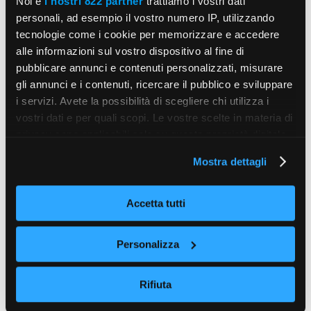
Noi e
i nostri 822 partner
trattiamo i vostri dati
personali, ad esempio il vostro numero IP, utilizzando
tecnologie come i cookie per memorizzare e accedere
alle informazioni sul vostro dispositivo al fine di
pubblicare annunci e contenuti personalizzati, misurare
gli annunci e i contenuti, ricercare il pubblico e sviluppare
i servizi. Avete la possibilità di scegliere chi utilizza i
vostri dati e per quali scopi. Le vostre scelte in materia di
privacy sono applicabili solo su questa proprietà digitale
in cui avete effettuato le vostre scelte. È possibile
Mostra dettagli
modificare o revocare il proprio consenso in qualsiasi
momento dalla Dichiarazione sui cookie o facendo clic
sull'icona di attivazione della privacy.
Accetta tutti
Con il tuo consenso, vorremmo anche:
Personalizza
raccogliere informazioni sulla tua posizione
geografica, con un'approssimazione di qualche
Rifiuta
metro,
Identificare il tuo dispositivo, scansionandolo