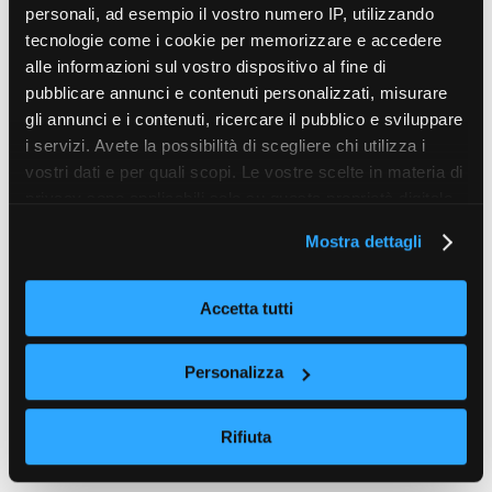
personali, ad esempio il vostro numero IP, utilizzando
tecnologie come i cookie per memorizzare e accedere
alle informazioni sul vostro dispositivo al fine di
pubblicare annunci e contenuti personalizzati, misurare
gli annunci e i contenuti, ricercare il pubblico e sviluppare
i servizi. Avete la possibilità di scegliere chi utilizza i
vostri dati e per quali scopi. Le vostre scelte in materia di
privacy sono applicabili solo su questa proprietà digitale
in cui avete effettuato le vostre scelte. È possibile
Mostra dettagli
modificare o revocare il proprio consenso in qualsiasi
momento dalla Dichiarazione sui cookie o facendo clic
sull'icona di attivazione della privacy.
Accetta tutti
Con il tuo consenso, vorremmo anche:
Personalizza
raccogliere informazioni sulla tua posizione
geografica, con un'approssimazione di qualche
Rifiuta
metro,
Identificare il tuo dispositivo, scansionandolo