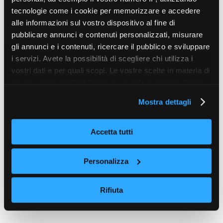
tecnologie come i cookie per memorizzare e accedere
alle informazioni sul vostro dispositivo al fine di
pubblicare annunci e contenuti personalizzati, misurare
gli annunci e i contenuti, ricercare il pubblico e sviluppare
i servizi. Avete la possibilità di scegliere chi utilizza i
vostri dati e per quali scopi. Le vostre scelte in materia di
privacy sono applicabili solo su questa proprietà digitale
in cui avete effettuato le vostre scelte. È possibile
Mostra dettagli
modificare o revocare il proprio consenso in qualsiasi
momento dalla Dichiarazione sui cookie o facendo clic
sull'icona di attivazione della privacy.
Accetta tutti
Con il tuo consenso, vorremmo anche:
Personalizza
raccogliere informazioni sulla tua posizione
geografica, con un'approssimazione di qualche
Rifiuta
metro,
Identificare il tuo dispositivo, scansionandolo
attivamente alla ricerca di caratteristiche specifiche