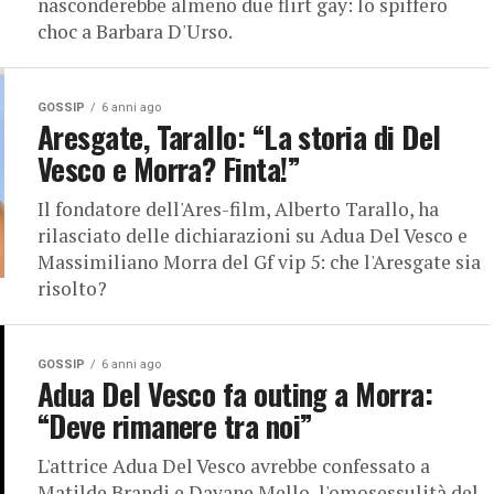
nasconderebbe almeno due flirt gay: lo spiffero
choc a Barbara D'Urso.
GOSSIP
6 anni ago
Aresgate, Tarallo: “La storia di Del
Vesco e Morra? Finta!”
Il fondatore dell'Ares-film, Alberto Tarallo, ha
rilasciato delle dichiarazioni su Adua Del Vesco e
Massimiliano Morra del Gf vip 5: che l'Aresgate sia
risolto?
GOSSIP
6 anni ago
Adua Del Vesco fa outing a Morra:
“Deve rimanere tra noi”
L'attrice Adua Del Vesco avrebbe confessato a
Matilde Brandi e Dayane Mello, l'omosessulità del