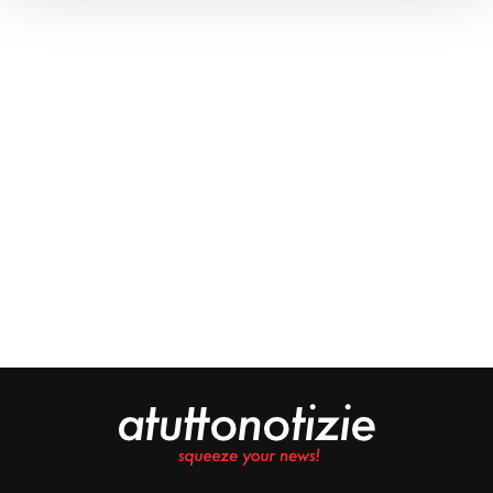
Approfondisci come vengono elaborati i tuoi dati personali
e imposta le tue preferenze nella
sezione dettagli
. Puoi
modificare o ritirare il tuo consenso in qualsiasi momento
dalla Dichiarazione sui cookie.
Noi e i nostri partner trattiamo i tuoi dati personali, ad
esempio il tuo indirizzo IP, utilizzando tecnologie quali i
cookie e/o altri strumenti di tracciamento, per
memorizzare e accedere alle informazioni sul tuo
dispositivo. Ciò è finalizzato a pubblicare annunci e
contenuti personalizzati, valutare pubblicità e contenuti,
analizzare gli utenti e sviluppare il prodotto. Puoi
scegliere chi utilizza i tuoi dati e per quali scopi.
Approfondisci come vengono elaborati i tuoi dati personali
e imposta le tue preferenze nella sezione dettagli. Puoi
modificare o revocare il tuo consenso in qualsiasi
momento dalla Dichiarazione sui cookie. Utilizziamo i
cookie tecnici e, previo consenso, anche cookie di
profilazione o altri strumenti di tracciamento, anche di