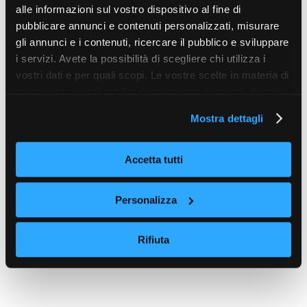
alle informazioni sul vostro dispositivo al fine di
pubblicare annunci e contenuti personalizzati, misurare
gli annunci e i contenuti, ricercare il pubblico e sviluppare
i servizi. Avete la possibilità di scegliere chi utilizza i
vostri dati e per quali scopi. Le vostre scelte in materia di
privacy sono applicabili solo su questa proprietà digitale
in cui avete effettuato le vostre scelte. È possibile
Mostra dettagli
modificare o revocare il proprio consenso in qualsiasi
momento dalla Dichiarazione sui cookie o facendo clic
sull'icona di attivazione della privacy.
Accetta tutti
Con il tuo consenso, vorremmo anche:
Personalizza
raccogliere informazioni sulla tua posizione
geografica, con un'approssimazione di qualche
Rifiuta
metro,
Identificare il tuo dispositivo, scansionandolo
attivamente alla ricerca di caratteristiche specifiche
(impronte digitali).