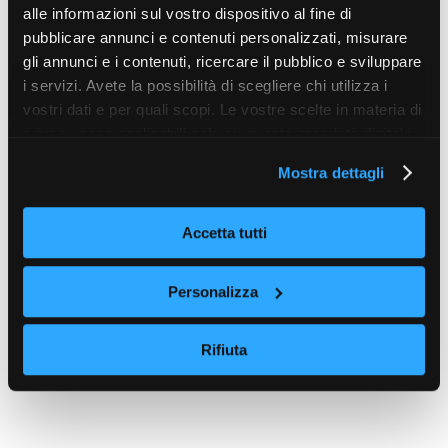
alle informazioni sul vostro dispositivo al fine di
pubblicare annunci e contenuti personalizzati, misurare
gli annunci e i contenuti, ricercare il pubblico e sviluppare
i servizi. Avete la possibilità di scegliere chi utilizza i
vostri dati e per quali scopi. Le vostre scelte in materia di
privacy sono applicabili solo su questa proprietà digitale
in cui avete effettuato le vostre scelte. È possibile
Mostra dettagli
modificare o revocare il proprio consenso in qualsiasi
momento dalla Dichiarazione sui cookie o facendo clic
sull'icona di attivazione della privacy.
Accetta tutti
Con il tuo consenso, vorremmo anche:
Personalizza
raccogliere informazioni sulla tua posizione
geografica, con un'approssimazione di qualche
Rifiuta
metro,
Identificare il tuo dispositivo, scansionandolo
attivamente alla ricerca di caratteristiche specifiche
(impronte digitali).