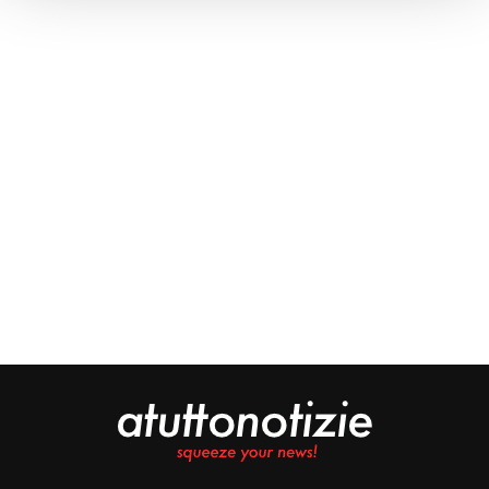
Approfondisci come vengono elaborati i tuoi dati personali
e imposta le tue preferenze nella
sezione dettagli
. Puoi
modificare o ritirare il tuo consenso in qualsiasi momento
dalla Dichiarazione sui cookie.
Noi e i nostri partner trattiamo i tuoi dati personali, ad
esempio il tuo indirizzo IP, utilizzando tecnologie quali i
cookie e/o altri strumenti di tracciamento, per
memorizzare e accedere alle informazioni sul tuo
dispositivo. Ciò è finalizzato a pubblicare annunci e
contenuti personalizzati, valutare pubblicità e contenuti,
analizzare gli utenti e sviluppare il prodotto. Puoi
scegliere chi utilizza i tuoi dati e per quali scopi.
Approfondisci come vengono elaborati i tuoi dati personali
e imposta le tue preferenze nella sezione dettagli. Puoi
modificare o revocare il tuo consenso in qualsiasi
momento dalla Dichiarazione sui cookie. Utilizziamo i
cookie tecnici e, previo consenso, anche cookie di
profilazione o altri strumenti di tracciamento, anche di