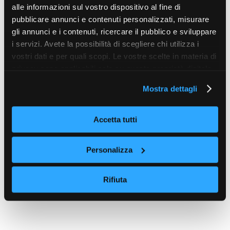
alle informazioni sul vostro dispositivo al fine di
pubblicare annunci e contenuti personalizzati, misurare
gli annunci e i contenuti, ricercare il pubblico e sviluppare
i servizi. Avete la possibilità di scegliere chi utilizza i
vostri dati e per quali scopi. Le vostre scelte in materia di
privacy sono applicabili solo su questa proprietà digitale
in cui avete effettuato le vostre scelte. È possibile
Mostra dettagli
modificare o revocare il proprio consenso in qualsiasi
momento dalla Dichiarazione sui cookie o facendo clic
sull'icona di attivazione della privacy.
Accetta tutti
Con il tuo consenso, vorremmo anche:
Personalizza
raccogliere informazioni sulla tua posizione
geografica, con un'approssimazione di qualche
Rifiuta
metro,
Identificare il tuo dispositivo, scansionandolo
attivamente alla ricerca di caratteristiche specifiche
(impronte digitali).