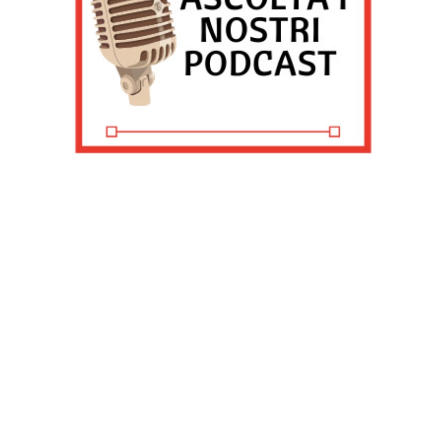
scegliere chi utilizza i tuoi dati e per quali scopi.
Approfondisci come vengono elaborati i tuoi dati personali
e imposta le tue preferenze nella sezione dettagli. Puoi
modificare o revocare il tuo consenso in qualsiasi
momento dalla Dichiarazione sui cookie. Utilizziamo i
cookie tecnici e, previo consenso, anche cookie di
profilazione o altri strumenti di tracciamento, anche di
terze parti, per personalizzare contenuti ed annunci, per
fornire funzionalità dei social media e per analizzare il
nostro traffico, come meglio indicato nella
Cookie Policy
. Chiudendo questo banner tramite l’apposito comando
“X” continuerai la navigazione del sito in assenza di
cookie o altri strumenti di tracciamento diversi da quelli
tecnici.