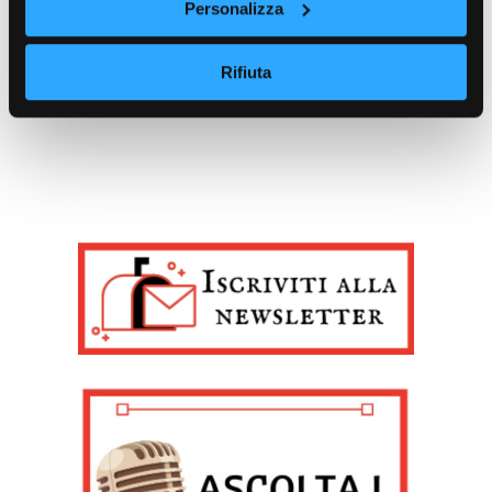
Personalizza
raccogliere informazioni sulla tua posizione
geografica, con un'approssimazione di qualche
Rifiuta
metro,
Identificare il tuo dispositivo, scansionandolo
attivamente alla ricerca di caratteristiche specifiche
(impronte digitali).
Approfondisci come vengono elaborati i tuoi dati personali
e imposta le tue preferenze nella
sezione dettagli
. Puoi
modificare o ritirare il tuo consenso in qualsiasi momento
dalla Dichiarazione sui cookie.
Noi e i nostri partner trattiamo i tuoi dati personali, ad
esempio il tuo indirizzo IP, utilizzando tecnologie quali i
cookie e/o altri strumenti di tracciamento, per
memorizzare e accedere alle informazioni sul tuo
dispositivo. Ciò è finalizzato a pubblicare annunci e
contenuti personalizzati, valutare pubblicità e contenuti,
analizzare gli utenti e sviluppare il prodotto. Puoi