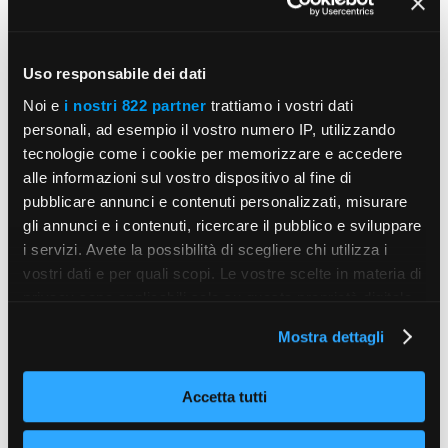
MORE POSTS
Uso responsabile dei dati
Noi e
i nostri 822 partner
trattiamo i vostri dati
personali, ad esempio il vostro numero IP, utilizzando
tecnologie come i cookie per memorizzare e accedere
alle informazioni sul vostro dispositivo al fine di
pubblicare annunci e contenuti personalizzati, misurare
gli annunci e i contenuti, ricercare il pubblico e sviluppare
i servizi. Avete la possibilità di scegliere chi utilizza i
vostri dati e per quali scopi. Le vostre scelte in materia di
privacy sono applicabili solo su questa proprietà digitale
in cui avete effettuato le vostre scelte. È possibile
Mostra dettagli
modificare o revocare il proprio consenso in qualsiasi
momento dalla Dichiarazione sui cookie o facendo clic
sull'icona di attivazione della privacy.
Accetta tutti
Con il tuo consenso, vorremmo anche: