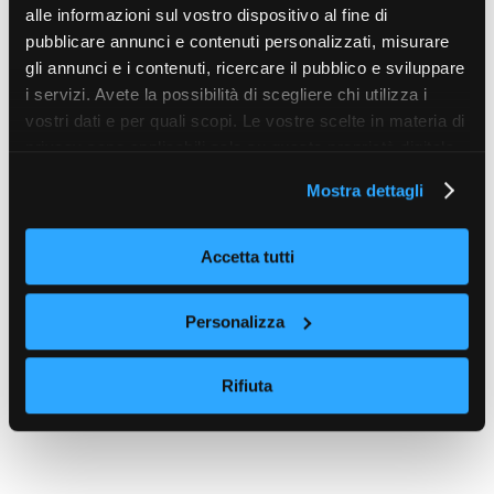
alle informazioni sul vostro dispositivo al fine di
pubblicare annunci e contenuti personalizzati, misurare
gli annunci e i contenuti, ricercare il pubblico e sviluppare
i servizi. Avete la possibilità di scegliere chi utilizza i
vostri dati e per quali scopi. Le vostre scelte in materia di
privacy sono applicabili solo su questa proprietà digitale
in cui avete effettuato le vostre scelte. È possibile
Mostra dettagli
modificare o revocare il proprio consenso in qualsiasi
momento dalla Dichiarazione sui cookie o facendo clic
sull'icona di attivazione della privacy.
Accetta tutti
Con il tuo consenso, vorremmo anche:
Personalizza
raccogliere informazioni sulla tua posizione
geografica, con un'approssimazione di qualche
Rifiuta
metro,
Identificare il tuo dispositivo, scansionandolo
attivamente alla ricerca di caratteristiche specifiche
(impronte digitali).