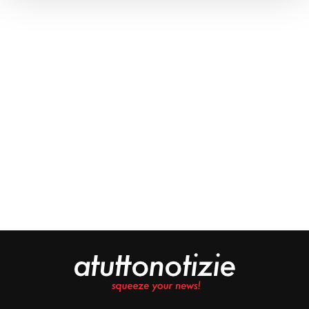
Approfondisci come vengono elaborati i tuoi dati personali
e imposta le tue preferenze nella
sezione dettagli
. Puoi
modificare o ritirare il tuo consenso in qualsiasi momento
dalla Dichiarazione sui cookie.
Noi e i nostri partner trattiamo i tuoi dati personali, ad
esempio il tuo indirizzo IP, utilizzando tecnologie quali i
cookie e/o altri strumenti di tracciamento, per
memorizzare e accedere alle informazioni sul tuo
dispositivo. Ciò è finalizzato a pubblicare annunci e
contenuti personalizzati, valutare pubblicità e contenuti,
analizzare gli utenti e sviluppare il prodotto. Puoi
scegliere chi utilizza i tuoi dati e per quali scopi.
Approfondisci come vengono elaborati i tuoi dati personali
e imposta le tue preferenze nella sezione dettagli. Puoi
modificare o revocare il tuo consenso in qualsiasi
momento dalla Dichiarazione sui cookie. Utilizziamo i
cookie tecnici e, previo consenso, anche cookie di
profilazione o altri strumenti di tracciamento, anche di