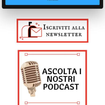
Identificare il tuo dispositivo, scansionandolo
attivamente alla ricerca di caratteristiche specifiche
(impronte digitali).
Approfondisci come vengono elaborati i tuoi dati personali
e imposta le tue preferenze nella
sezione dettagli
. Puoi
modificare o ritirare il tuo consenso in qualsiasi momento
dalla Dichiarazione sui cookie.
Noi e i nostri partner trattiamo i tuoi dati personali, ad
esempio il tuo indirizzo IP, utilizzando tecnologie quali i
cookie e/o altri strumenti di tracciamento, per
memorizzare e accedere alle informazioni sul tuo
dispositivo. Ciò è finalizzato a pubblicare annunci e
contenuti personalizzati, valutare pubblicità e contenuti,
analizzare gli utenti e sviluppare il prodotto. Puoi
scegliere chi utilizza i tuoi dati e per quali scopi.
Approfondisci come vengono elaborati i tuoi dati personali
e imposta le tue preferenze nella sezione dettagli. Puoi