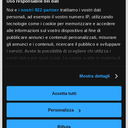
Uso responsabile dei dati
Noi e
i nostri 822 partner
trattiamo i vostri dati
personali, ad esempio il vostro numero IP, utilizzando
tecnologie come i cookie per memorizzare e accedere
alle informazioni sul vostro dispositivo al fine di
pubblicare annunci e contenuti personalizzati, misurare
gli annunci e i contenuti, ricercare il pubblico e sviluppare
i servizi. Avete la possibilità di scegliere chi utilizza i
vostri dati e per quali scopi. Le vostre scelte in materia di
privacy sono applicabili solo su questa proprietà digitale
in cui avete effettuato le vostre scelte. È possibile
Mostra dettagli
modificare o revocare il proprio consenso in qualsiasi
momento dalla Dichiarazione sui cookie o facendo clic
sull'icona di attivazione della privacy.
Accetta tutti
Con il tuo consenso, vorremmo anche:
Personalizza
raccogliere informazioni sulla tua posizione
geografica, con un'approssimazione di qualche
Rifiuta
metro,