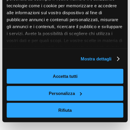
tecnologie come i cookie per memorizzare e accedere
alle informazioni sul vostro dispositivo al fine di
pubblicare annunci e contenuti personalizzati, misurare
gli annunci e i contenuti, ricercare il pubblico e sviluppare
i servizi. Avete la possibilità di scegliere chi utilizza i
vostri dati e per quali scopi. Le vostre scelte in materia di
privacy sono applicabili solo su questa proprietà digitale
in cui avete effettuato le vostre scelte. È possibile
Mostra dettagli
modificare o revocare il proprio consenso in qualsiasi
momento dalla Dichiarazione sui cookie o facendo clic
sull'icona di attivazione della privacy.
Accetta tutti
Con il tuo consenso, vorremmo anche:
Personalizza
raccogliere informazioni sulla tua posizione
geografica, con un'approssimazione di qualche
Rifiuta
metro,
Identificare il tuo dispositivo, scansionandolo
attivamente alla ricerca di caratteristiche specifiche