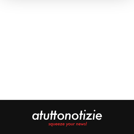
Approfondisci come vengono elaborati i tuoi dati personali
e imposta le tue preferenze nella
sezione dettagli
. Puoi
modificare o ritirare il tuo consenso in qualsiasi momento
dalla Dichiarazione sui cookie.
Noi e i nostri partner trattiamo i tuoi dati personali, ad
esempio il tuo indirizzo IP, utilizzando tecnologie quali i
cookie e/o altri strumenti di tracciamento, per
memorizzare e accedere alle informazioni sul tuo
dispositivo. Ciò è finalizzato a pubblicare annunci e
contenuti personalizzati, valutare pubblicità e contenuti,
analizzare gli utenti e sviluppare il prodotto. Puoi
scegliere chi utilizza i tuoi dati e per quali scopi.
Approfondisci come vengono elaborati i tuoi dati personali
e imposta le tue preferenze nella sezione dettagli. Puoi
modificare o revocare il tuo consenso in qualsiasi
momento dalla Dichiarazione sui cookie. Utilizziamo i
cookie tecnici e, previo consenso, anche cookie di
profilazione o altri strumenti di tracciamento, anche di