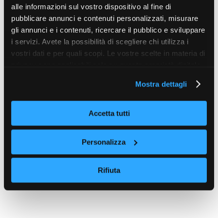
alle informazioni sul vostro dispositivo al fine di
pubblicare annunci e contenuti personalizzati, misurare
gli annunci e i contenuti, ricercare il pubblico e sviluppare
i servizi. Avete la possibilità di scegliere chi utilizza i
vostri dati e per quali scopi. Le vostre scelte in materia di
privacy sono applicabili solo su questa proprietà digitale
in cui avete effettuato le vostre scelte. È possibile
Mostra dettagli
modificare o revocare il proprio consenso in qualsiasi
momento dalla Dichiarazione sui cookie o facendo clic
sull'icona di attivazione della privacy.
Accetta tutti
Con il tuo consenso, vorremmo anche:
Personalizza
raccogliere informazioni sulla tua posizione
geografica, con un'approssimazione di qualche
Rifiuta
metro,
Identificare il tuo dispositivo, scansionandolo
attivamente alla ricerca di caratteristiche specifiche
(impronte digitali).