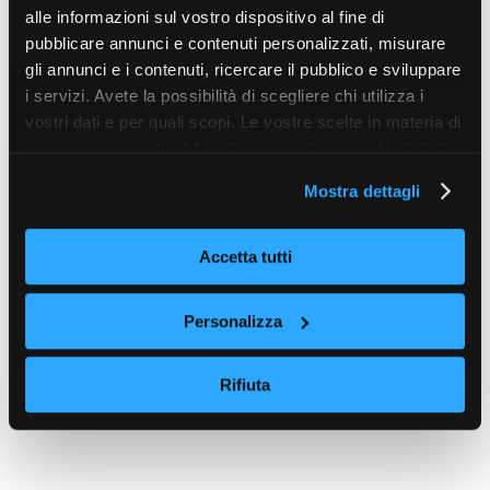
alle informazioni sul vostro dispositivo al fine di
pubblicare annunci e contenuti personalizzati, misurare
gli annunci e i contenuti, ricercare il pubblico e sviluppare
i servizi. Avete la possibilità di scegliere chi utilizza i
vostri dati e per quali scopi. Le vostre scelte in materia di
privacy sono applicabili solo su questa proprietà digitale
in cui avete effettuato le vostre scelte. È possibile
Mostra dettagli
modificare o revocare il proprio consenso in qualsiasi
momento dalla Dichiarazione sui cookie o facendo clic
sull'icona di attivazione della privacy.
Accetta tutti
Con il tuo consenso, vorremmo anche:
Personalizza
raccogliere informazioni sulla tua posizione
geografica, con un'approssimazione di qualche
Rifiuta
metro,
Identificare il tuo dispositivo, scansionandolo
attivamente alla ricerca di caratteristiche specifiche
(impronte digitali).