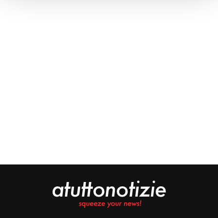
Approfondisci come vengono elaborati i tuoi dati personali
e imposta le tue preferenze nella
sezione dettagli
. Puoi
modificare o ritirare il tuo consenso in qualsiasi momento
dalla Dichiarazione sui cookie.
Noi e i nostri partner trattiamo i tuoi dati personali, ad
esempio il tuo indirizzo IP, utilizzando tecnologie quali i
cookie e/o altri strumenti di tracciamento, per
memorizzare e accedere alle informazioni sul tuo
dispositivo. Ciò è finalizzato a pubblicare annunci e
contenuti personalizzati, valutare pubblicità e contenuti,
analizzare gli utenti e sviluppare il prodotto. Puoi
scegliere chi utilizza i tuoi dati e per quali scopi.
Approfondisci come vengono elaborati i tuoi dati personali
e imposta le tue preferenze nella sezione dettagli. Puoi
modificare o revocare il tuo consenso in qualsiasi
momento dalla Dichiarazione sui cookie. Utilizziamo i
cookie tecnici e, previo consenso, anche cookie di
profilazione o altri strumenti di tracciamento, anche di