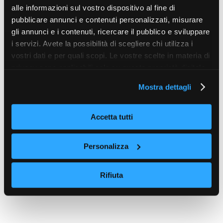
alle informazioni sul vostro dispositivo al fine di
pubblicare annunci e contenuti personalizzati, misurare
gli annunci e i contenuti, ricercare il pubblico e sviluppare
i servizi. Avete la possibilità di scegliere chi utilizza i
vostri dati e per quali scopi. Le vostre scelte in materia di
privacy sono applicabili solo su questa proprietà digitale
in cui avete effettuato le vostre scelte. È possibile
Mostra dettagli
modificare o revocare il proprio consenso in qualsiasi
momento dalla Dichiarazione sui cookie o facendo clic
sull'icona di attivazione della privacy.
Accetta tutti
Con il tuo consenso, vorremmo anche:
Personalizza
raccogliere informazioni sulla tua posizione
geografica, con un'approssimazione di qualche
Rifiuta
metro,
Identificare il tuo dispositivo, scansionandolo
attivamente alla ricerca di caratteristiche specifiche
(impronte digitali).