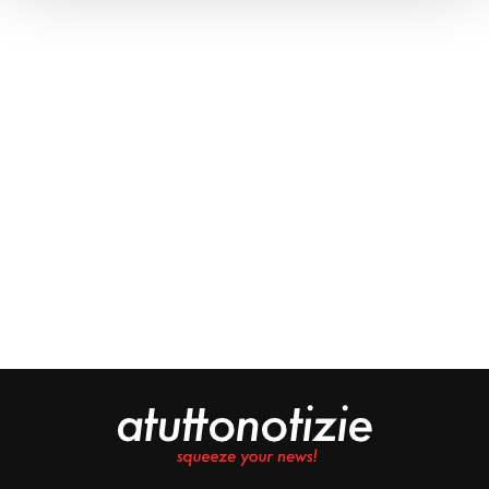
Approfondisci come vengono elaborati i tuoi dati personali
e imposta le tue preferenze nella
sezione dettagli
. Puoi
modificare o ritirare il tuo consenso in qualsiasi momento
dalla Dichiarazione sui cookie.
Noi e i nostri partner trattiamo i tuoi dati personali, ad
esempio il tuo indirizzo IP, utilizzando tecnologie quali i
cookie e/o altri strumenti di tracciamento, per
memorizzare e accedere alle informazioni sul tuo
dispositivo. Ciò è finalizzato a pubblicare annunci e
contenuti personalizzati, valutare pubblicità e contenuti,
analizzare gli utenti e sviluppare il prodotto. Puoi
scegliere chi utilizza i tuoi dati e per quali scopi.
Approfondisci come vengono elaborati i tuoi dati personali
e imposta le tue preferenze nella sezione dettagli. Puoi
modificare o revocare il tuo consenso in qualsiasi
momento dalla Dichiarazione sui cookie. Utilizziamo i
cookie tecnici e, previo consenso, anche cookie di
profilazione o altri strumenti di tracciamento, anche di