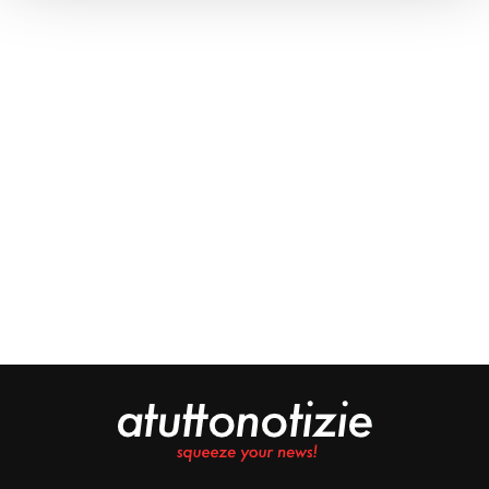
Approfondisci come vengono elaborati i tuoi dati personali
e imposta le tue preferenze nella
sezione dettagli
. Puoi
modificare o ritirare il tuo consenso in qualsiasi momento
dalla Dichiarazione sui cookie.
Noi e i nostri partner trattiamo i tuoi dati personali, ad
esempio il tuo indirizzo IP, utilizzando tecnologie quali i
cookie e/o altri strumenti di tracciamento, per
memorizzare e accedere alle informazioni sul tuo
dispositivo. Ciò è finalizzato a pubblicare annunci e
contenuti personalizzati, valutare pubblicità e contenuti,
analizzare gli utenti e sviluppare il prodotto. Puoi
scegliere chi utilizza i tuoi dati e per quali scopi.
Approfondisci come vengono elaborati i tuoi dati personali
e imposta le tue preferenze nella sezione dettagli. Puoi
modificare o revocare il tuo consenso in qualsiasi
momento dalla Dichiarazione sui cookie. Utilizziamo i
cookie tecnici e, previo consenso, anche cookie di
profilazione o altri strumenti di tracciamento, anche di