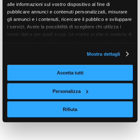
alle informazioni sul vostro dispositivo al fine di
pubblicare annunci e contenuti personalizzati, misurare
gli annunci e i contenuti, ricercare il pubblico e sviluppare
i servizi. Avete la possibilità di scegliere chi utilizza i
vostri dati e per quali scopi. Le vostre scelte in materia di
privacy sono applicabili solo su questa proprietà digitale
in cui avete effettuato le vostre scelte. È possibile
Mostra dettagli
modificare o revocare il proprio consenso in qualsiasi
momento dalla Dichiarazione sui cookie o facendo clic
sull'icona di attivazione della privacy.
Accetta tutti
Con il tuo consenso, vorremmo anche:
Personalizza
raccogliere informazioni sulla tua posizione
geografica, con un'approssimazione di qualche
Rifiuta
metro,
Identificare il tuo dispositivo, scansionandolo
attivamente alla ricerca di caratteristiche specifiche
(impronte digitali).