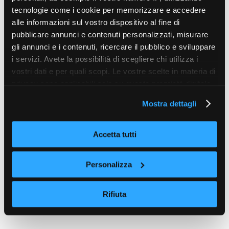
tecnologie come i cookie per memorizzare e accedere
alle informazioni sul vostro dispositivo al fine di
pubblicare annunci e contenuti personalizzati, misurare
gli annunci e i contenuti, ricercare il pubblico e sviluppare
i servizi. Avete la possibilità di scegliere chi utilizza i
vostri dati e per quali scopi. Le vostre scelte in materia di
privacy sono applicabili solo su questa proprietà digitale
in cui avete effettuato le vostre scelte. È possibile
Mostra dettagli
modificare o revocare il proprio consenso in qualsiasi
momento dalla Dichiarazione sui cookie o facendo clic
sull'icona di attivazione della privacy.
Accetta tutti
Con il tuo consenso, vorremmo anche:
Personalizza
raccogliere informazioni sulla tua posizione
geografica, con un'approssimazione di qualche
Rifiuta
metro,
Identificare il tuo dispositivo, scansionandolo
attivamente alla ricerca di caratteristiche specifiche