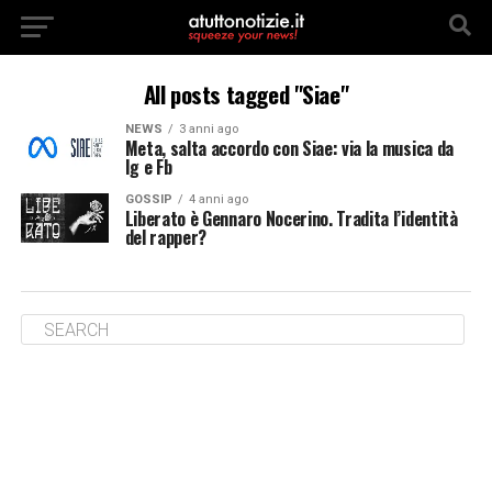
All posts tagged "Siae"
NEWS
3 anni ago
Meta, salta accordo con Siae: via la musica da
Ig e Fb
GOSSIP
4 anni ago
Liberato è Gennaro Nocerino. Tradita l’identità
del rapper?