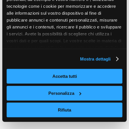
tecnologie come i cookie per memorizzare e accedere
alle informazioni sul vostro dispositivo al fine di
pubblicare annunci e contenuti personalizzati, misurare
gli annunci e i contenuti, ricercare il pubblico e sviluppare
i servizi. Avete la possibilità di scegliere chi utilizza i
vostri dati e per quali scopi. Le vostre scelte in materia di
privacy sono applicabili solo su questa proprietà digitale
in cui avete effettuato le vostre scelte. È possibile
Mostra dettagli
modificare o revocare il proprio consenso in qualsiasi
momento dalla Dichiarazione sui cookie o facendo clic
sull'icona di attivazione della privacy.
Accetta tutti
Con il tuo consenso, vorremmo anche:
Personalizza
raccogliere informazioni sulla tua posizione
geografica, con un'approssimazione di qualche
Rifiuta
metro,
Identificare il tuo dispositivo, scansionandolo
attivamente alla ricerca di caratteristiche specifiche