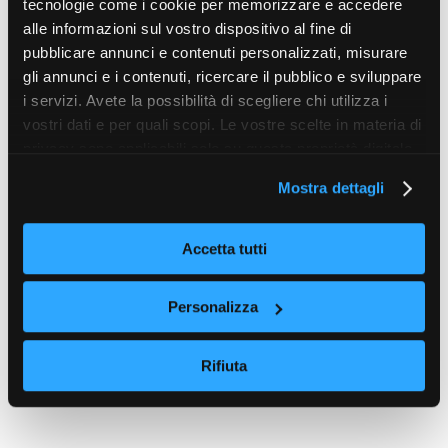
tecnologie come i cookie per memorizzare e accedere
alle informazioni sul vostro dispositivo al fine di
pubblicare annunci e contenuti personalizzati, misurare
gli annunci e i contenuti, ricercare il pubblico e sviluppare
i servizi. Avete la possibilità di scegliere chi utilizza i
vostri dati e per quali scopi. Le vostre scelte in materia di
privacy sono applicabili solo su questa proprietà digitale
in cui avete effettuato le vostre scelte. È possibile
Mostra dettagli
modificare o revocare il proprio consenso in qualsiasi
momento dalla Dichiarazione sui cookie o facendo clic
sull'icona di attivazione della privacy.
Accetta tutti
Con il tuo consenso, vorremmo anche:
Personalizza
raccogliere informazioni sulla tua posizione
geografica, con un'approssimazione di qualche
Rifiuta
metro,
Identificare il tuo dispositivo, scansionandolo
attivamente alla ricerca di caratteristiche specifiche
(impronte digitali).