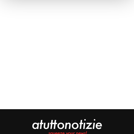
Approfondisci come vengono elaborati i tuoi dati personali
e imposta le tue preferenze nella
sezione dettagli
. Puoi
modificare o ritirare il tuo consenso in qualsiasi momento
dalla Dichiarazione sui cookie.
Noi e i nostri partner trattiamo i tuoi dati personali, ad
esempio il tuo indirizzo IP, utilizzando tecnologie quali i
cookie e/o altri strumenti di tracciamento, per
memorizzare e accedere alle informazioni sul tuo
dispositivo. Ciò è finalizzato a pubblicare annunci e
contenuti personalizzati, valutare pubblicità e contenuti,
analizzare gli utenti e sviluppare il prodotto. Puoi
scegliere chi utilizza i tuoi dati e per quali scopi.
Approfondisci come vengono elaborati i tuoi dati personali
e imposta le tue preferenze nella sezione dettagli. Puoi
modificare o revocare il tuo consenso in qualsiasi
momento dalla Dichiarazione sui cookie. Utilizziamo i
cookie tecnici e, previo consenso, anche cookie di