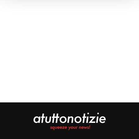
Approfondisci come vengono elaborati i tuoi dati personali
e imposta le tue preferenze nella
sezione dettagli
. Puoi
modificare o ritirare il tuo consenso in qualsiasi momento
dalla Dichiarazione sui cookie.
Noi e i nostri partner trattiamo i tuoi dati personali, ad
esempio il tuo indirizzo IP, utilizzando tecnologie quali i
cookie e/o altri strumenti di tracciamento, per
memorizzare e accedere alle informazioni sul tuo
dispositivo. Ciò è finalizzato a pubblicare annunci e
contenuti personalizzati, valutare pubblicità e contenuti,
analizzare gli utenti e sviluppare il prodotto. Puoi
scegliere chi utilizza i tuoi dati e per quali scopi.
Approfondisci come vengono elaborati i tuoi dati personali
e imposta le tue preferenze nella sezione dettagli. Puoi
modificare o revocare il tuo consenso in qualsiasi
momento dalla Dichiarazione sui cookie. Utilizziamo i
cookie tecnici e, previo consenso, anche cookie di
profilazione o altri strumenti di tracciamento, anche di