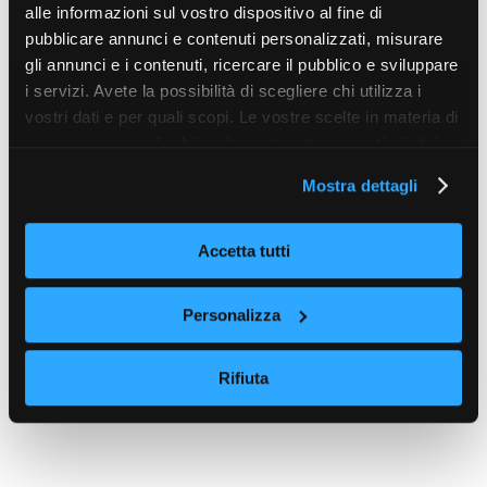
alle informazioni sul vostro dispositivo al fine di
pubblicare annunci e contenuti personalizzati, misurare
gli annunci e i contenuti, ricercare il pubblico e sviluppare
i servizi. Avete la possibilità di scegliere chi utilizza i
vostri dati e per quali scopi. Le vostre scelte in materia di
privacy sono applicabili solo su questa proprietà digitale
in cui avete effettuato le vostre scelte. È possibile
Mostra dettagli
modificare o revocare il proprio consenso in qualsiasi
momento dalla Dichiarazione sui cookie o facendo clic
sull'icona di attivazione della privacy.
Accetta tutti
Con il tuo consenso, vorremmo anche:
Personalizza
raccogliere informazioni sulla tua posizione
geografica, con un'approssimazione di qualche
Rifiuta
metro,
Identificare il tuo dispositivo, scansionandolo
attivamente alla ricerca di caratteristiche specifiche
(impronte digitali).