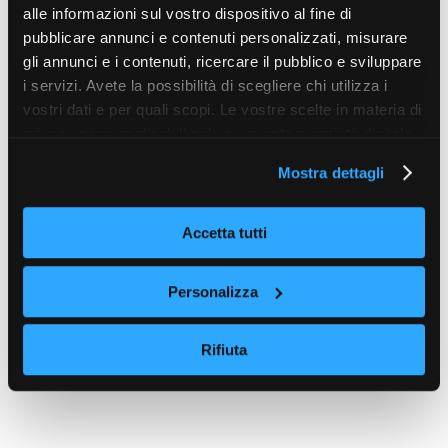
alle informazioni sul vostro dispositivo al fine di
pubblicare annunci e contenuti personalizzati, misurare
gli annunci e i contenuti, ricercare il pubblico e sviluppare
i servizi. Avete la possibilità di scegliere chi utilizza i
vostri dati e per quali scopi. Le vostre scelte in materia di
privacy sono applicabili solo su questa proprietà digitale
in cui avete effettuato le vostre scelte. È possibile
Mostra dettagli
modificare o revocare il proprio consenso in qualsiasi
momento dalla Dichiarazione sui cookie o facendo clic
sull'icona di attivazione della privacy.
Accetta tutti
Con il tuo consenso, vorremmo anche:
Personalizza
raccogliere informazioni sulla tua posizione
geografica, con un'approssimazione di qualche
Rifiuta
metro,
Identificare il tuo dispositivo, scansionandolo
attivamente alla ricerca di caratteristiche specifiche
(impronte digitali).