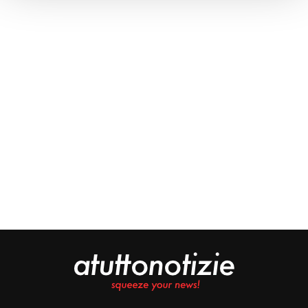
Approfondisci come vengono elaborati i tuoi dati personali
e imposta le tue preferenze nella
sezione dettagli
. Puoi
modificare o ritirare il tuo consenso in qualsiasi momento
dalla Dichiarazione sui cookie.
Noi e i nostri partner trattiamo i tuoi dati personali, ad
esempio il tuo indirizzo IP, utilizzando tecnologie quali i
cookie e/o altri strumenti di tracciamento, per
memorizzare e accedere alle informazioni sul tuo
dispositivo. Ciò è finalizzato a pubblicare annunci e
contenuti personalizzati, valutare pubblicità e contenuti,
analizzare gli utenti e sviluppare il prodotto. Puoi
scegliere chi utilizza i tuoi dati e per quali scopi.
Approfondisci come vengono elaborati i tuoi dati personali
e imposta le tue preferenze nella sezione dettagli. Puoi
modificare o revocare il tuo consenso in qualsiasi
momento dalla Dichiarazione sui cookie. Utilizziamo i
cookie tecnici e, previo consenso, anche cookie di
profilazione o altri strumenti di tracciamento, anche di