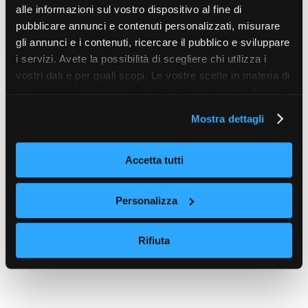
alle informazioni sul vostro dispositivo al fine di
pubblicare annunci e contenuti personalizzati, misurare
gli annunci e i contenuti, ricercare il pubblico e sviluppare
i servizi. Avete la possibilità di scegliere chi utilizza i
vostri dati e per quali scopi. Le vostre scelte in materia di
privacy sono applicabili solo su questa proprietà digitale
in cui avete effettuato le vostre scelte. È possibile
Mostra dettagli
modificare o revocare il proprio consenso in qualsiasi
momento dalla Dichiarazione sui cookie o facendo clic
sull'icona di attivazione della privacy.
Accetta tutti
Con il tuo consenso, vorremmo anche:
Personalizza
raccogliere informazioni sulla tua posizione
geografica, con un'approssimazione di qualche
Rifiuta
metro,
Identificare il tuo dispositivo, scansionandolo
attivamente alla ricerca di caratteristiche specifiche
(impronte digitali).