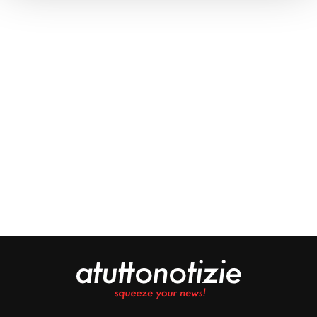
Approfondisci come vengono elaborati i tuoi dati personali
e imposta le tue preferenze nella
sezione dettagli
. Puoi
modificare o ritirare il tuo consenso in qualsiasi momento
dalla Dichiarazione sui cookie.
Noi e i nostri partner trattiamo i tuoi dati personali, ad
esempio il tuo indirizzo IP, utilizzando tecnologie quali i
cookie e/o altri strumenti di tracciamento, per
memorizzare e accedere alle informazioni sul tuo
dispositivo. Ciò è finalizzato a pubblicare annunci e
contenuti personalizzati, valutare pubblicità e contenuti,
analizzare gli utenti e sviluppare il prodotto. Puoi
scegliere chi utilizza i tuoi dati e per quali scopi.
Approfondisci come vengono elaborati i tuoi dati personali
e imposta le tue preferenze nella sezione dettagli. Puoi
modificare o revocare il tuo consenso in qualsiasi
momento dalla Dichiarazione sui cookie. Utilizziamo i
cookie tecnici e, previo consenso, anche cookie di
profilazione o altri strumenti di tracciamento, anche di