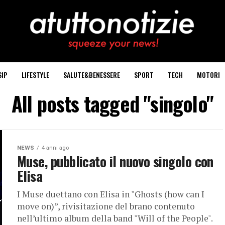
SIP
LIFESTYLE
SALUTE&BENESSERE
SPORT
TECH
MOTORI
All posts tagged "singolo"
NEWS
4 anni ago
Muse, pubblicato il nuovo singolo con
Elisa
I Muse duettano con Elisa in "Ghosts (how can I
move on)”, rivisitazione del brano contenuto
nell’ultimo album della band "Will of the People".