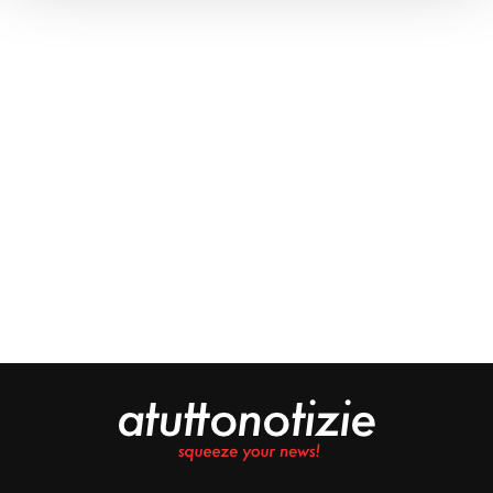
Approfondisci come vengono elaborati i tuoi dati personali
e imposta le tue preferenze nella
sezione dettagli
. Puoi
modificare o ritirare il tuo consenso in qualsiasi momento
dalla Dichiarazione sui cookie.
Noi e i nostri partner trattiamo i tuoi dati personali, ad
esempio il tuo indirizzo IP, utilizzando tecnologie quali i
cookie e/o altri strumenti di tracciamento, per
memorizzare e accedere alle informazioni sul tuo
dispositivo. Ciò è finalizzato a pubblicare annunci e
contenuti personalizzati, valutare pubblicità e contenuti,
analizzare gli utenti e sviluppare il prodotto. Puoi
scegliere chi utilizza i tuoi dati e per quali scopi.
Approfondisci come vengono elaborati i tuoi dati personali
e imposta le tue preferenze nella sezione dettagli. Puoi
modificare o revocare il tuo consenso in qualsiasi
momento dalla Dichiarazione sui cookie. Utilizziamo i
cookie tecnici e, previo consenso, anche cookie di
profilazione o altri strumenti di tracciamento, anche di