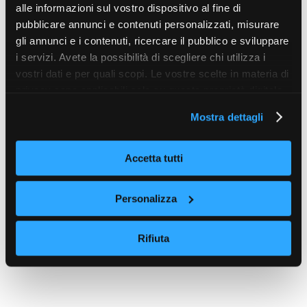
alle informazioni sul vostro dispositivo al fine di
pubblicare annunci e contenuti personalizzati, misurare
gli annunci e i contenuti, ricercare il pubblico e sviluppare
i servizi. Avete la possibilità di scegliere chi utilizza i
vostri dati e per quali scopi. Le vostre scelte in materia di
privacy sono applicabili solo su questa proprietà digitale
in cui avete effettuato le vostre scelte. È possibile
Mostra dettagli
modificare o revocare il proprio consenso in qualsiasi
momento dalla Dichiarazione sui cookie o facendo clic
sull'icona di attivazione della privacy.
Accetta tutti
Con il tuo consenso, vorremmo anche:
Personalizza
raccogliere informazioni sulla tua posizione
geografica, con un'approssimazione di qualche
Rifiuta
metro,
Identificare il tuo dispositivo, scansionandolo
attivamente alla ricerca di caratteristiche specifiche
(impronte digitali).