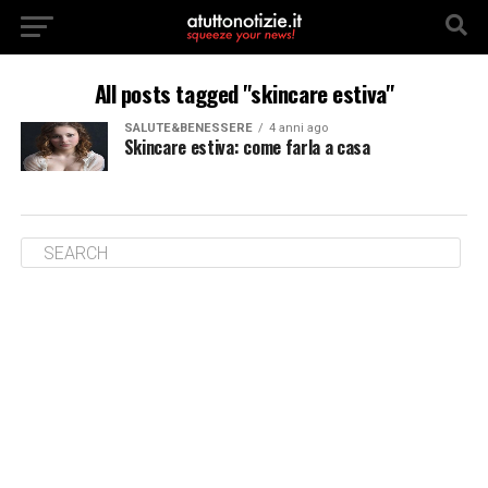
All posts tagged "skincare estiva"
SALUTE&BENESSERE
4 anni ago
Skincare estiva: come farla a casa