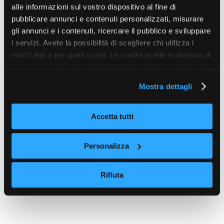
alle informazioni sul vostro dispositivo al fine di
pubblicare annunci e contenuti personalizzati, misurare
gli annunci e i contenuti, ricercare il pubblico e sviluppare
i servizi. Avete la possibilità di scegliere chi utilizza i
vostri dati e per quali scopi. Le vostre scelte in materia di
privacy sono applicabili solo su questa proprietà digitale
in cui avete effettuato le vostre scelte. È possibile
Mostra dettagli
modificare o revocare il proprio consenso in qualsiasi
momento dalla Dichiarazione sui cookie o facendo clic
sull'icona di attivazione della privacy.
Accetta tutti
Con il tuo consenso, vorremmo anche:
Personalizza
raccogliere informazioni sulla tua posizione
geografica, con un'approssimazione di qualche
Rifiuta
metro,
Identificare il tuo dispositivo, scansionandolo
attivamente alla ricerca di caratteristiche specifiche
(impronte digitali).