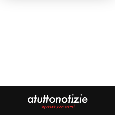
Approfondisci come vengono elaborati i tuoi dati personali
e imposta le tue preferenze nella
sezione dettagli
. Puoi
modificare o ritirare il tuo consenso in qualsiasi momento
dalla Dichiarazione sui cookie.
Noi e i nostri partner trattiamo i tuoi dati personali, ad
esempio il tuo indirizzo IP, utilizzando tecnologie quali i
cookie e/o altri strumenti di tracciamento, per
memorizzare e accedere alle informazioni sul tuo
dispositivo. Ciò è finalizzato a pubblicare annunci e
contenuti personalizzati, valutare pubblicità e contenuti,
analizzare gli utenti e sviluppare il prodotto. Puoi
scegliere chi utilizza i tuoi dati e per quali scopi.
Approfondisci come vengono elaborati i tuoi dati personali
e imposta le tue preferenze nella sezione dettagli. Puoi
modificare o revocare il tuo consenso in qualsiasi
momento dalla Dichiarazione sui cookie. Utilizziamo i
cookie tecnici e, previo consenso, anche cookie di
profilazione o altri strumenti di tracciamento, anche di