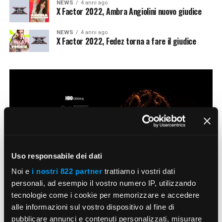
NEWS
4 anni ago
X Factor 2022, Ambra Angiolini nuovo giudice
NEWS
4 anni ago
X Factor 2022, Fedez torna a fare il giudice
Uso responsabile dei dati
Noi e
i nostri 822 partner
trattiamo i vostri dati
personali, ad esempio il vostro numero IP, utilizzando
tecnologie come i cookie per memorizzare e accedere
NEWS
4 anni ago
alle informazioni sul vostro dispositivo al fine di
House of the Dragon, ecco quando
pubblicare annunci e contenuti personalizzati, misurare