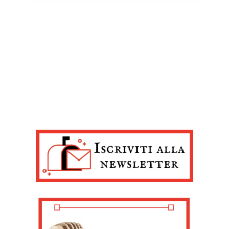
modificare o ritirare il tuo consenso in qualsiasi momento
dalla Dichiarazione sui cookie.
Noi e i nostri partner trattiamo i tuoi dati personali, ad
esempio il tuo indirizzo IP, utilizzando tecnologie quali i
cookie e/o altri strumenti di tracciamento, per
memorizzare e accedere alle informazioni sul tuo
dispositivo. Ciò è finalizzato a pubblicare annunci e
contenuti personalizzati, valutare pubblicità e contenuti,
analizzare gli utenti e sviluppare il prodotto. Puoi
scegliere chi utilizza i tuoi dati e per quali scopi.
Approfondisci come vengono elaborati i tuoi dati personali
e imposta le tue preferenze nella sezione dettagli. Puoi
modificare o revocare il tuo consenso in qualsiasi
momento dalla Dichiarazione sui cookie. Utilizziamo i
cookie tecnici e, previo consenso, anche cookie di
profilazione o altri strumenti di tracciamento, anche di
terze parti, per personalizzare contenuti ed annunci, per
fornire funzionalità dei social media e per analizzare il