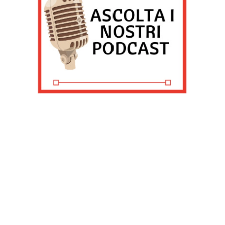
nostro traffico, come meglio indicato nella
Cookie Policy
. Chiudendo questo banner tramite l’apposito comando
“X” continuerai la navigazione del sito in assenza di
cookie o altri strumenti di tracciamento diversi da quelli
tecnici.