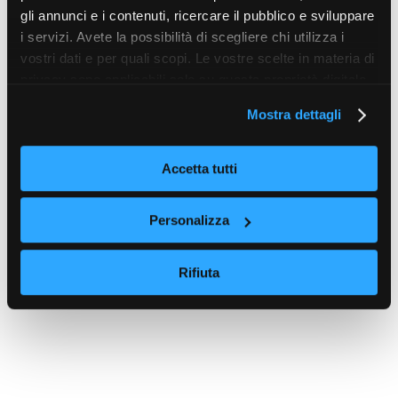
uscirà
gli annunci e i contenuti, ricercare il pubblico e sviluppare
i servizi. Avete la possibilità di scegliere chi utilizza i
vostri dati e per quali scopi. Le vostre scelte in materia di
MORE POSTS
privacy sono applicabili solo su questa proprietà digitale
in cui avete effettuato le vostre scelte. È possibile
Mostra dettagli
modificare o revocare il proprio consenso in qualsiasi
momento dalla Dichiarazione sui cookie o facendo clic
sull'icona di attivazione della privacy.
Accetta tutti
Con il tuo consenso, vorremmo anche:
Personalizza
raccogliere informazioni sulla tua posizione
geografica, con un'approssimazione di qualche
Rifiuta
metro,
Identificare il tuo dispositivo, scansionandolo
attivamente alla ricerca di caratteristiche specifiche
(impronte digitali).
Approfondisci come vengono elaborati i tuoi dati personali
e imposta le tue preferenze nella
sezione dettagli
. Puoi