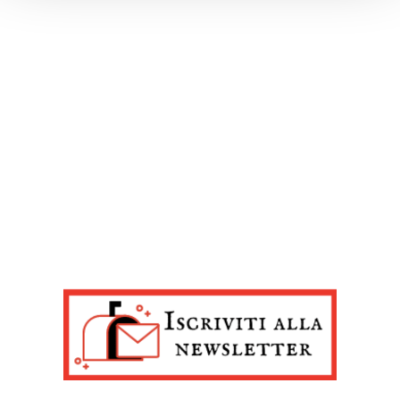
e imposta le tue preferenze nella
sezione dettagli
. Puoi
modificare o ritirare il tuo consenso in qualsiasi momento
dalla Dichiarazione sui cookie.
Noi e i nostri partner trattiamo i tuoi dati personali, ad
esempio il tuo indirizzo IP, utilizzando tecnologie quali i
cookie e/o altri strumenti di tracciamento, per
memorizzare e accedere alle informazioni sul tuo
dispositivo. Ciò è finalizzato a pubblicare annunci e
contenuti personalizzati, valutare pubblicità e contenuti,
analizzare gli utenti e sviluppare il prodotto. Puoi
scegliere chi utilizza i tuoi dati e per quali scopi.
Approfondisci come vengono elaborati i tuoi dati personali
e imposta le tue preferenze nella sezione dettagli. Puoi
modificare o revocare il tuo consenso in qualsiasi
momento dalla Dichiarazione sui cookie. Utilizziamo i
cookie tecnici e, previo consenso, anche cookie di
profilazione o altri strumenti di tracciamento, anche di