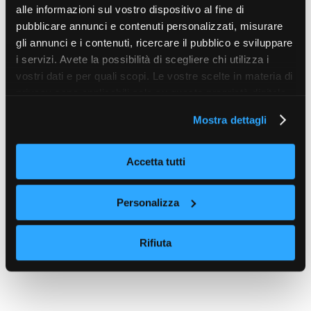
alle informazioni sul vostro dispositivo al fine di
pubblicare annunci e contenuti personalizzati, misurare
gli annunci e i contenuti, ricercare il pubblico e sviluppare
i servizi. Avete la possibilità di scegliere chi utilizza i
vostri dati e per quali scopi. Le vostre scelte in materia di
privacy sono applicabili solo su questa proprietà digitale
in cui avete effettuato le vostre scelte. È possibile
Mostra dettagli
modificare o revocare il proprio consenso in qualsiasi
momento dalla Dichiarazione sui cookie o facendo clic
sull'icona di attivazione della privacy.
Accetta tutti
Con il tuo consenso, vorremmo anche:
Personalizza
raccogliere informazioni sulla tua posizione
geografica, con un'approssimazione di qualche
Rifiuta
metro,
Identificare il tuo dispositivo, scansionandolo
attivamente alla ricerca di caratteristiche specifiche
(impronte digitali).