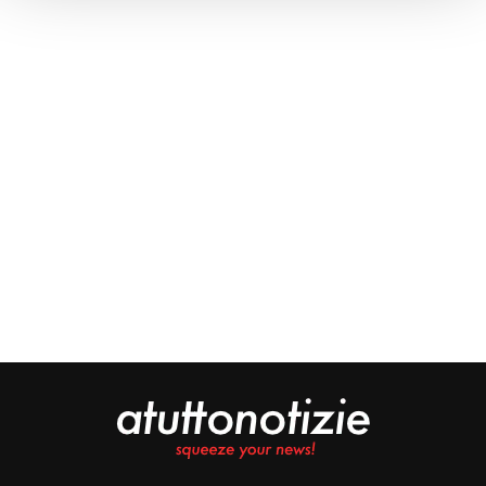
Approfondisci come vengono elaborati i tuoi dati personali
e imposta le tue preferenze nella
sezione dettagli
. Puoi
modificare o ritirare il tuo consenso in qualsiasi momento
dalla Dichiarazione sui cookie.
Noi e i nostri partner trattiamo i tuoi dati personali, ad
esempio il tuo indirizzo IP, utilizzando tecnologie quali i
cookie e/o altri strumenti di tracciamento, per
memorizzare e accedere alle informazioni sul tuo
dispositivo. Ciò è finalizzato a pubblicare annunci e
contenuti personalizzati, valutare pubblicità e contenuti,
analizzare gli utenti e sviluppare il prodotto. Puoi
scegliere chi utilizza i tuoi dati e per quali scopi.
Approfondisci come vengono elaborati i tuoi dati personali
e imposta le tue preferenze nella sezione dettagli. Puoi
modificare o revocare il tuo consenso in qualsiasi
momento dalla Dichiarazione sui cookie. Utilizziamo i
cookie tecnici e, previo consenso, anche cookie di
profilazione o altri strumenti di tracciamento, anche di