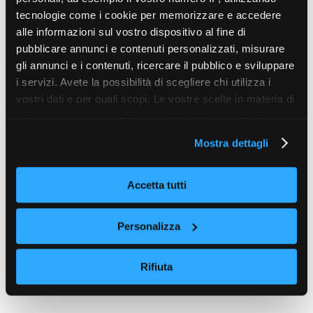
tecnologie come i cookie per memorizzare e accedere
alle informazioni sul vostro dispositivo al fine di
pubblicare annunci e contenuti personalizzati, misurare
gli annunci e i contenuti, ricercare il pubblico e sviluppare
i servizi. Avete la possibilità di scegliere chi utilizza i
vostri dati e per quali scopi. Le vostre scelte in materia di
privacy sono applicabili solo su questa proprietà digitale
in cui avete effettuato le vostre scelte. È possibile
Mostra dettagli
modificare o revocare il proprio consenso in qualsiasi
momento dalla Dichiarazione sui cookie o facendo clic
sull'icona di attivazione della privacy.
Accetta tutti
Con il tuo consenso, vorremmo anche:
Personalizza
raccogliere informazioni sulla tua posizione
geografica, con un'approssimazione di qualche
Rifiuta
metro,
Identificare il tuo dispositivo, scansionandolo
attivamente alla ricerca di caratteristiche specifiche