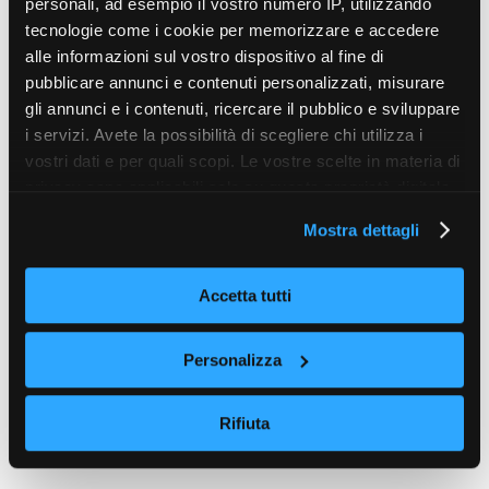
personali, ad esempio il vostro numero IP, utilizzando
tecnologie come i cookie per memorizzare e accedere
alle informazioni sul vostro dispositivo al fine di
pubblicare annunci e contenuti personalizzati, misurare
gli annunci e i contenuti, ricercare il pubblico e sviluppare
i servizi. Avete la possibilità di scegliere chi utilizza i
vostri dati e per quali scopi. Le vostre scelte in materia di
privacy sono applicabili solo su questa proprietà digitale
in cui avete effettuato le vostre scelte. È possibile
Mostra dettagli
modificare o revocare il proprio consenso in qualsiasi
momento dalla Dichiarazione sui cookie o facendo clic
sull'icona di attivazione della privacy.
Accetta tutti
Con il tuo consenso, vorremmo anche:
Personalizza
raccogliere informazioni sulla tua posizione
geografica, con un'approssimazione di qualche
Rifiuta
metro,
Identificare il tuo dispositivo, scansionandolo
attivamente alla ricerca di caratteristiche specifiche