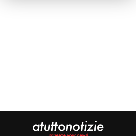
Approfondisci come vengono elaborati i tuoi dati personali
e imposta le tue preferenze nella
sezione dettagli
. Puoi
modificare o ritirare il tuo consenso in qualsiasi momento
dalla Dichiarazione sui cookie.
Noi e i nostri partner trattiamo i tuoi dati personali, ad
esempio il tuo indirizzo IP, utilizzando tecnologie quali i
cookie e/o altri strumenti di tracciamento, per
memorizzare e accedere alle informazioni sul tuo
dispositivo. Ciò è finalizzato a pubblicare annunci e
contenuti personalizzati, valutare pubblicità e contenuti,
analizzare gli utenti e sviluppare il prodotto. Puoi
scegliere chi utilizza i tuoi dati e per quali scopi.
Approfondisci come vengono elaborati i tuoi dati personali
e imposta le tue preferenze nella sezione dettagli. Puoi
modificare o revocare il tuo consenso in qualsiasi
momento dalla Dichiarazione sui cookie. Utilizziamo i
cookie tecnici e, previo consenso, anche cookie di