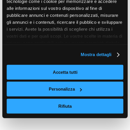
tecnologie come i cookie per memorizzare e accedere
alle informazioni sul vostro dispositivo al fine di
pubblicare annunci e contenuti personalizzati, misurare
gli annunci e i contenuti, ricercare il pubblico e sviluppare
i servizi. Avete la possibilità di scegliere chi utilizza i
vostri dati e per quali scopi. Le vostre scelte in materia di
privacy sono applicabili solo su questa proprietà digitale
in cui avete effettuato le vostre scelte. È possibile
Mostra dettagli
modificare o revocare il proprio consenso in qualsiasi
momento dalla Dichiarazione sui cookie o facendo clic
sull'icona di attivazione della privacy.
Accetta tutti
Con il tuo consenso, vorremmo anche:
Personalizza
raccogliere informazioni sulla tua posizione
geografica, con un'approssimazione di qualche
Rifiuta
metro,
Identificare il tuo dispositivo, scansionandolo
attivamente alla ricerca di caratteristiche specifiche
(impronte digitali).