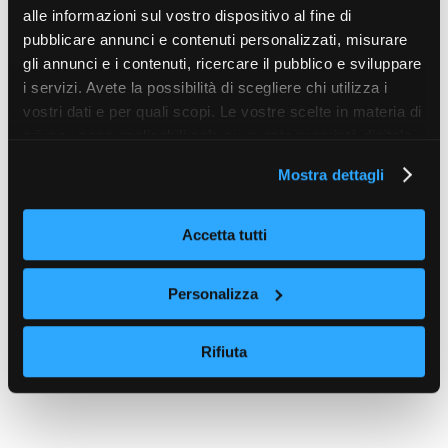
alle informazioni sul vostro dispositivo al fine di
pubblicare annunci e contenuti personalizzati, misurare
gli annunci e i contenuti, ricercare il pubblico e sviluppare
i servizi. Avete la possibilità di scegliere chi utilizza i
vostri dati e per quali scopi. Le vostre scelte in materia di
privacy sono applicabili solo su questa proprietà digitale
in cui avete effettuato le vostre scelte. È possibile
Mostra dettagli
modificare o revocare il proprio consenso in qualsiasi
momento dalla Dichiarazione sui cookie o facendo clic
sull'icona di attivazione della privacy.
Accetta tutti
Con il tuo consenso, vorremmo anche:
Personalizza
raccogliere informazioni sulla tua posizione
geografica, con un'approssimazione di qualche
Rifiuta
metro,
Identificare il tuo dispositivo, scansionandolo
attivamente alla ricerca di caratteristiche specifiche
(impronte digitali).