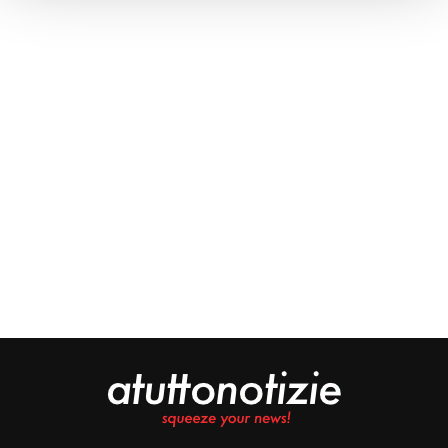
Approfondisci come vengono elaborati i tuoi dati personali
e imposta le tue preferenze nella
sezione dettagli
. Puoi
modificare o ritirare il tuo consenso in qualsiasi momento
dalla Dichiarazione sui cookie.
Noi e i nostri partner trattiamo i tuoi dati personali, ad
esempio il tuo indirizzo IP, utilizzando tecnologie quali i
cookie e/o altri strumenti di tracciamento, per
memorizzare e accedere alle informazioni sul tuo
dispositivo. Ciò è finalizzato a pubblicare annunci e
contenuti personalizzati, valutare pubblicità e contenuti,
analizzare gli utenti e sviluppare il prodotto. Puoi
scegliere chi utilizza i tuoi dati e per quali scopi.
Approfondisci come vengono elaborati i tuoi dati personali
e imposta le tue preferenze nella sezione dettagli. Puoi
modificare o revocare il tuo consenso in qualsiasi
momento dalla Dichiarazione sui cookie. Utilizziamo i
cookie tecnici e, previo consenso, anche cookie di
profilazione o altri strumenti di tracciamento, anche di