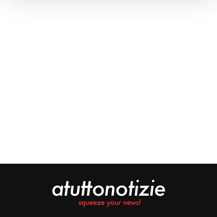
Approfondisci come vengono elaborati i tuoi dati personali
e imposta le tue preferenze nella
sezione dettagli
. Puoi
modificare o ritirare il tuo consenso in qualsiasi momento
dalla Dichiarazione sui cookie.
Noi e i nostri partner trattiamo i tuoi dati personali, ad
esempio il tuo indirizzo IP, utilizzando tecnologie quali i
cookie e/o altri strumenti di tracciamento, per
memorizzare e accedere alle informazioni sul tuo
dispositivo. Ciò è finalizzato a pubblicare annunci e
contenuti personalizzati, valutare pubblicità e contenuti,
analizzare gli utenti e sviluppare il prodotto. Puoi
scegliere chi utilizza i tuoi dati e per quali scopi.
Approfondisci come vengono elaborati i tuoi dati personali
e imposta le tue preferenze nella sezione dettagli. Puoi
modificare o revocare il tuo consenso in qualsiasi
momento dalla Dichiarazione sui cookie. Utilizziamo i
cookie tecnici e, previo consenso, anche cookie di
profilazione o altri strumenti di tracciamento, anche di