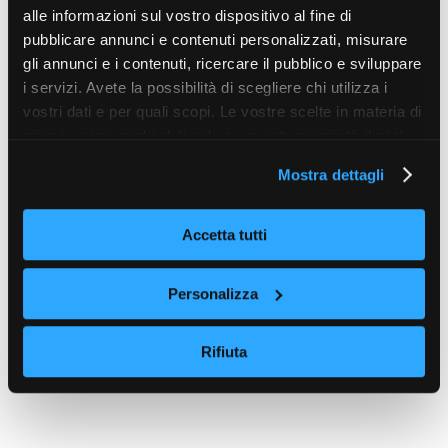
alle informazioni sul vostro dispositivo al fine di
pubblicare annunci e contenuti personalizzati, misurare
gli annunci e i contenuti, ricercare il pubblico e sviluppare
i servizi. Avete la possibilità di scegliere chi utilizza i
vostri dati e per quali scopi. Le vostre scelte in materia di
privacy sono applicabili solo su questa proprietà digitale
in cui avete effettuato le vostre scelte. È possibile
Mostra dettagli
modificare o revocare il proprio consenso in qualsiasi
momento dalla Dichiarazione sui cookie o facendo clic
sull'icona di attivazione della privacy.
Accetta tutti
Con il tuo consenso, vorremmo anche:
Personalizza
raccogliere informazioni sulla tua posizione
geografica, con un'approssimazione di qualche
Rifiuta
metro,
Identificare il tuo dispositivo, scansionandolo
attivamente alla ricerca di caratteristiche specifiche
(impronte digitali).