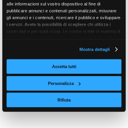
alle informazioni sul vostro dispositivo al fine di
pubblicare annunci e contenuti personalizzati, misurare
gli annunci e i contenuti, ricercare il pubblico e sviluppare
i servizi. Avete la possibilità di scegliere chi utilizza i
vostri dati e per quali scopi. Le vostre scelte in materia di
privacy sono applicabili solo su questa proprietà digitale
in cui avete effettuato le vostre scelte. È possibile
Mostra dettagli
modificare o revocare il proprio consenso in qualsiasi
momento dalla Dichiarazione sui cookie o facendo clic
sull'icona di attivazione della privacy.
Accetta tutti
Con il tuo consenso, vorremmo anche:
Personalizza
raccogliere informazioni sulla tua posizione
geografica, con un'approssimazione di qualche
Rifiuta
metro,
Identificare il tuo dispositivo, scansionandolo
attivamente alla ricerca di caratteristiche specifiche
(impronte digitali).