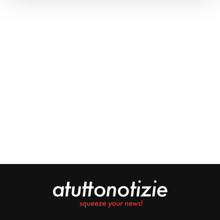
Approfondisci come vengono elaborati i tuoi dati personali
e imposta le tue preferenze nella
sezione dettagli
. Puoi
modificare o ritirare il tuo consenso in qualsiasi momento
dalla Dichiarazione sui cookie.
Noi e i nostri partner trattiamo i tuoi dati personali, ad
esempio il tuo indirizzo IP, utilizzando tecnologie quali i
cookie e/o altri strumenti di tracciamento, per
memorizzare e accedere alle informazioni sul tuo
dispositivo. Ciò è finalizzato a pubblicare annunci e
contenuti personalizzati, valutare pubblicità e contenuti,
analizzare gli utenti e sviluppare il prodotto. Puoi
scegliere chi utilizza i tuoi dati e per quali scopi.
Approfondisci come vengono elaborati i tuoi dati personali
e imposta le tue preferenze nella sezione dettagli. Puoi
modificare o revocare il tuo consenso in qualsiasi
momento dalla Dichiarazione sui cookie. Utilizziamo i
cookie tecnici e, previo consenso, anche cookie di
profilazione o altri strumenti di tracciamento, anche di