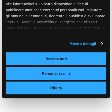
alle informazioni sul vostro dispositivo al fine di
pubblicare annunci e contenuti personalizzati, misurare
gli annunci e i contenuti, ricercare il pubblico e sviluppare
i servizi. Avete la possibilità di scegliere chi utilizza i
vostri dati e per quali scopi. Le vostre scelte in materia di
privacy sono applicabili solo su questa proprietà digitale
in cui avete effettuato le vostre scelte. È possibile
Mostra dettagli
modificare o revocare il proprio consenso in qualsiasi
momento dalla Dichiarazione sui cookie o facendo clic
sull'icona di attivazione della privacy.
Accetta tutti
Con il tuo consenso, vorremmo anche:
Personalizza
raccogliere informazioni sulla tua posizione
geografica, con un'approssimazione di qualche
Rifiuta
metro,
Identificare il tuo dispositivo, scansionandolo
attivamente alla ricerca di caratteristiche specifiche
(impronte digitali).