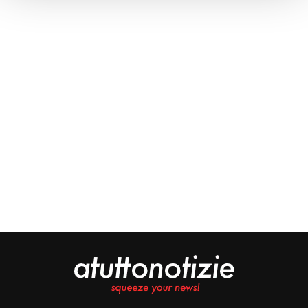
Approfondisci come vengono elaborati i tuoi dati personali
e imposta le tue preferenze nella
sezione dettagli
. Puoi
modificare o ritirare il tuo consenso in qualsiasi momento
dalla Dichiarazione sui cookie.
Noi e i nostri partner trattiamo i tuoi dati personali, ad
esempio il tuo indirizzo IP, utilizzando tecnologie quali i
cookie e/o altri strumenti di tracciamento, per
memorizzare e accedere alle informazioni sul tuo
dispositivo. Ciò è finalizzato a pubblicare annunci e
contenuti personalizzati, valutare pubblicità e contenuti,
analizzare gli utenti e sviluppare il prodotto. Puoi
scegliere chi utilizza i tuoi dati e per quali scopi.
Approfondisci come vengono elaborati i tuoi dati personali
e imposta le tue preferenze nella sezione dettagli. Puoi
modificare o revocare il tuo consenso in qualsiasi
momento dalla Dichiarazione sui cookie. Utilizziamo i
cookie tecnici e, previo consenso, anche cookie di
profilazione o altri strumenti di tracciamento, anche di