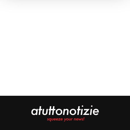
Approfondisci come vengono elaborati i tuoi dati personali
e imposta le tue preferenze nella
sezione dettagli
. Puoi
modificare o ritirare il tuo consenso in qualsiasi momento
dalla Dichiarazione sui cookie.
Noi e i nostri partner trattiamo i tuoi dati personali, ad
esempio il tuo indirizzo IP, utilizzando tecnologie quali i
cookie e/o altri strumenti di tracciamento, per
memorizzare e accedere alle informazioni sul tuo
dispositivo. Ciò è finalizzato a pubblicare annunci e
contenuti personalizzati, valutare pubblicità e contenuti,
analizzare gli utenti e sviluppare il prodotto. Puoi
scegliere chi utilizza i tuoi dati e per quali scopi.
Approfondisci come vengono elaborati i tuoi dati personali
e imposta le tue preferenze nella sezione dettagli. Puoi
modificare o revocare il tuo consenso in qualsiasi
momento dalla Dichiarazione sui cookie. Utilizziamo i
cookie tecnici e, previo consenso, anche cookie di
profilazione o altri strumenti di tracciamento, anche di