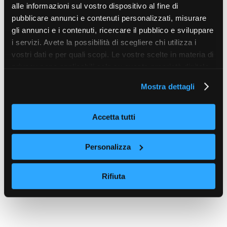
alle informazioni sul vostro dispositivo al fine di
pubblicare annunci e contenuti personalizzati, misurare
gli annunci e i contenuti, ricercare il pubblico e sviluppare
i servizi. Avete la possibilità di scegliere chi utilizza i
vostri dati e per quali scopi. Le vostre scelte in materia di
privacy sono applicabili solo su questa proprietà digitale
in cui avete effettuato le vostre scelte. È possibile
Mostra dettagli
modificare o revocare il proprio consenso in qualsiasi
momento dalla Dichiarazione sui cookie o facendo clic
sull'icona di attivazione della privacy.
Accetta tutti
Con il tuo consenso, vorremmo anche:
Personalizza
raccogliere informazioni sulla tua posizione
geografica, con un'approssimazione di qualche
Rifiuta
metro,
Identificare il tuo dispositivo, scansionandolo
attivamente alla ricerca di caratteristiche specifiche
(impronte digitali).