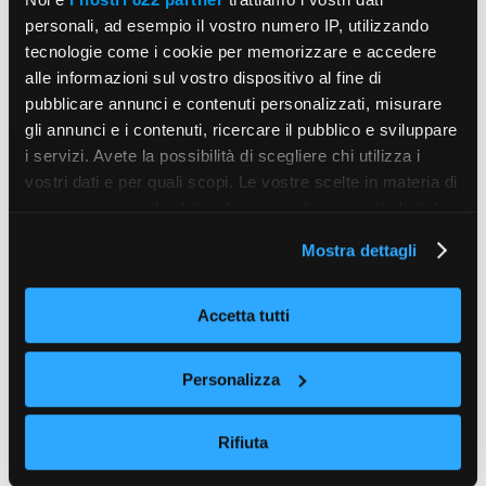
personali, ad esempio il vostro numero IP, utilizzando
tecnologie come i cookie per memorizzare e accedere
alle informazioni sul vostro dispositivo al fine di
pubblicare annunci e contenuti personalizzati, misurare
gli annunci e i contenuti, ricercare il pubblico e sviluppare
i servizi. Avete la possibilità di scegliere chi utilizza i
vostri dati e per quali scopi. Le vostre scelte in materia di
privacy sono applicabili solo su questa proprietà digitale
in cui avete effettuato le vostre scelte. È possibile
Mostra dettagli
modificare o revocare il proprio consenso in qualsiasi
momento dalla Dichiarazione sui cookie o facendo clic
sull'icona di attivazione della privacy.
Accetta tutti
Con il tuo consenso, vorremmo anche:
Personalizza
raccogliere informazioni sulla tua posizione
geografica, con un'approssimazione di qualche
Rifiuta
metro,
Identificare il tuo dispositivo, scansionandolo