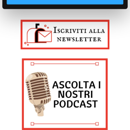
Identificare il tuo dispositivo, scansionandolo
attivamente alla ricerca di caratteristiche specifiche
(impronte digitali).
Approfondisci come vengono elaborati i tuoi dati personali
e imposta le tue preferenze nella
sezione dettagli
. Puoi
modificare o ritirare il tuo consenso in qualsiasi momento
dalla Dichiarazione sui cookie.
Noi e i nostri partner trattiamo i tuoi dati personali, ad
esempio il tuo indirizzo IP, utilizzando tecnologie quali i
cookie e/o altri strumenti di tracciamento, per
memorizzare e accedere alle informazioni sul tuo
dispositivo. Ciò è finalizzato a pubblicare annunci e
contenuti personalizzati, valutare pubblicità e contenuti,
analizzare gli utenti e sviluppare il prodotto. Puoi
scegliere chi utilizza i tuoi dati e per quali scopi.
Approfondisci come vengono elaborati i tuoi dati personali
e imposta le tue preferenze nella sezione dettagli. Puoi