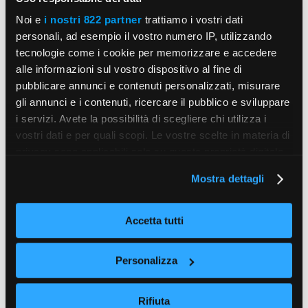
Noi e
i nostri 822 partner
trattiamo i vostri dati
personali, ad esempio il vostro numero IP, utilizzando
tecnologie come i cookie per memorizzare e accedere
alle informazioni sul vostro dispositivo al fine di
pubblicare annunci e contenuti personalizzati, misurare
gli annunci e i contenuti, ricercare il pubblico e sviluppare
i servizi. Avete la possibilità di scegliere chi utilizza i
vostri dati e per quali scopi. Le vostre scelte in materia di
privacy sono applicabili solo su questa proprietà digitale
in cui avete effettuato le vostre scelte. È possibile
Mostra dettagli
modificare o revocare il proprio consenso in qualsiasi
momento dalla Dichiarazione sui cookie o facendo clic
sull'icona di attivazione della privacy.
Accetta tutti
Con il tuo consenso, vorremmo anche:
Personalizza
raccogliere informazioni sulla tua posizione
geografica, con un'approssimazione di qualche
Rifiuta
metro,