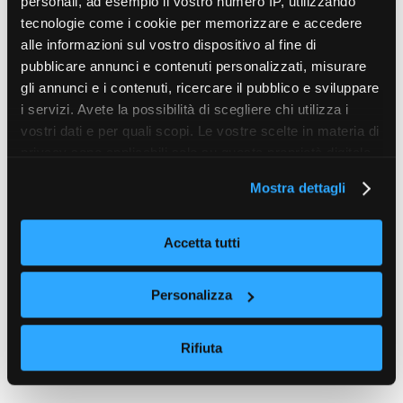
personali, ad esempio il vostro numero IP, utilizzando
tecnologie come i cookie per memorizzare e accedere
alle informazioni sul vostro dispositivo al fine di
pubblicare annunci e contenuti personalizzati, misurare
gli annunci e i contenuti, ricercare il pubblico e sviluppare
i servizi. Avete la possibilità di scegliere chi utilizza i
vostri dati e per quali scopi. Le vostre scelte in materia di
privacy sono applicabili solo su questa proprietà digitale
in cui avete effettuato le vostre scelte. È possibile
Mostra dettagli
modificare o revocare il proprio consenso in qualsiasi
momento dalla Dichiarazione sui cookie o facendo clic
sull'icona di attivazione della privacy.
Accetta tutti
Con il tuo consenso, vorremmo anche:
Personalizza
raccogliere informazioni sulla tua posizione
geografica, con un'approssimazione di qualche
Rifiuta
metro,
Identificare il tuo dispositivo, scansionandolo
attivamente alla ricerca di caratteristiche specifiche