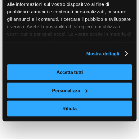
alle informazioni sul vostro dispositivo al fine di
pubblicare annunci e contenuti personalizzati, misurare
gli annunci e i contenuti, ricercare il pubblico e sviluppare
i servizi. Avete la possibilità di scegliere chi utilizza i
vostri dati e per quali scopi. Le vostre scelte in materia di
privacy sono applicabili solo su questa proprietà digitale
in cui avete effettuato le vostre scelte. È possibile
Mostra dettagli
modificare o revocare il proprio consenso in qualsiasi
momento dalla Dichiarazione sui cookie o facendo clic
sull'icona di attivazione della privacy.
Accetta tutti
Con il tuo consenso, vorremmo anche:
Personalizza
raccogliere informazioni sulla tua posizione
geografica, con un'approssimazione di qualche
Rifiuta
metro,
Identificare il tuo dispositivo, scansionandolo
attivamente alla ricerca di caratteristiche specifiche
(impronte digitali).