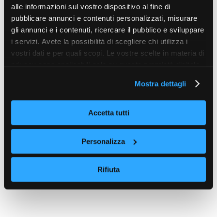
alle informazioni sul vostro dispositivo al fine di
pubblicare annunci e contenuti personalizzati, misurare
gli annunci e i contenuti, ricercare il pubblico e sviluppare
i servizi. Avete la possibilità di scegliere chi utilizza i
vostri dati e per quali scopi. Le vostre scelte in materia di
privacy sono applicabili solo su questa proprietà digitale
in cui avete effettuato le vostre scelte. È possibile
Mostra dettagli
modificare o revocare il proprio consenso in qualsiasi
momento dalla Dichiarazione sui cookie o facendo clic
sull'icona di attivazione della privacy.
Accetta tutti
Con il tuo consenso, vorremmo anche:
Personalizza
raccogliere informazioni sulla tua posizione
geografica, con un'approssimazione di qualche
Rifiuta
metro,
Identificare il tuo dispositivo, scansionandolo
attivamente alla ricerca di caratteristiche specifiche
(impronte digitali).