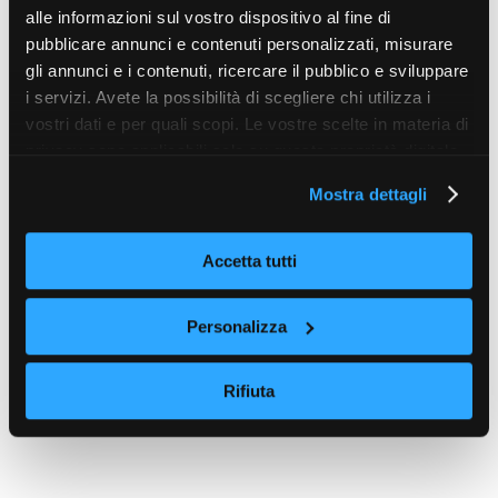
alle informazioni sul vostro dispositivo al fine di
pubblicare annunci e contenuti personalizzati, misurare
gli annunci e i contenuti, ricercare il pubblico e sviluppare
i servizi. Avete la possibilità di scegliere chi utilizza i
vostri dati e per quali scopi. Le vostre scelte in materia di
privacy sono applicabili solo su questa proprietà digitale
in cui avete effettuato le vostre scelte. È possibile
Mostra dettagli
modificare o revocare il proprio consenso in qualsiasi
momento dalla Dichiarazione sui cookie o facendo clic
sull'icona di attivazione della privacy.
Accetta tutti
Con il tuo consenso, vorremmo anche:
Personalizza
raccogliere informazioni sulla tua posizione
geografica, con un'approssimazione di qualche
Rifiuta
metro,
Identificare il tuo dispositivo, scansionandolo
attivamente alla ricerca di caratteristiche specifiche
(impronte digitali).