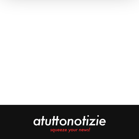
Approfondisci come vengono elaborati i tuoi dati personali
e imposta le tue preferenze nella
sezione dettagli
. Puoi
modificare o ritirare il tuo consenso in qualsiasi momento
dalla Dichiarazione sui cookie.
Noi e i nostri partner trattiamo i tuoi dati personali, ad
esempio il tuo indirizzo IP, utilizzando tecnologie quali i
cookie e/o altri strumenti di tracciamento, per
memorizzare e accedere alle informazioni sul tuo
dispositivo. Ciò è finalizzato a pubblicare annunci e
contenuti personalizzati, valutare pubblicità e contenuti,
analizzare gli utenti e sviluppare il prodotto. Puoi
scegliere chi utilizza i tuoi dati e per quali scopi.
Approfondisci come vengono elaborati i tuoi dati personali
e imposta le tue preferenze nella sezione dettagli. Puoi
modificare o revocare il tuo consenso in qualsiasi
momento dalla Dichiarazione sui cookie. Utilizziamo i
cookie tecnici e, previo consenso, anche cookie di
profilazione o altri strumenti di tracciamento, anche di