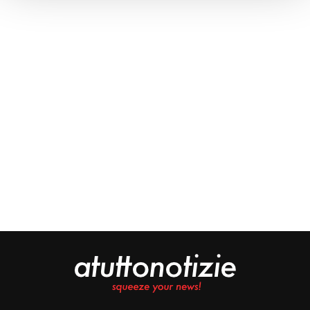
Approfondisci come vengono elaborati i tuoi dati personali
e imposta le tue preferenze nella
sezione dettagli
. Puoi
modificare o ritirare il tuo consenso in qualsiasi momento
dalla Dichiarazione sui cookie.
Noi e i nostri partner trattiamo i tuoi dati personali, ad
esempio il tuo indirizzo IP, utilizzando tecnologie quali i
cookie e/o altri strumenti di tracciamento, per
memorizzare e accedere alle informazioni sul tuo
dispositivo. Ciò è finalizzato a pubblicare annunci e
contenuti personalizzati, valutare pubblicità e contenuti,
analizzare gli utenti e sviluppare il prodotto. Puoi
scegliere chi utilizza i tuoi dati e per quali scopi.
Approfondisci come vengono elaborati i tuoi dati personali
e imposta le tue preferenze nella sezione dettagli. Puoi
modificare o revocare il tuo consenso in qualsiasi
momento dalla Dichiarazione sui cookie. Utilizziamo i
cookie tecnici e, previo consenso, anche cookie di
profilazione o altri strumenti di tracciamento, anche di