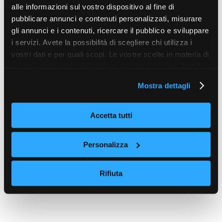
alle informazioni sul vostro dispositivo al fine di
pubblicare annunci e contenuti personalizzati, misurare
gli annunci e i contenuti, ricercare il pubblico e sviluppare
i servizi. Avete la possibilità di scegliere chi utilizza i
vostri dati e per quali scopi. Le vostre scelte in materia di
privacy sono applicabili solo su questa proprietà digitale
in cui avete effettuato le vostre scelte. È possibile
Mostra dettagli
modificare o revocare il proprio consenso in qualsiasi
momento dalla Dichiarazione sui cookie o facendo clic
sull'icona di attivazione della privacy.
Accetta tutti
Con il tuo consenso, vorremmo anche:
Personalizza
raccogliere informazioni sulla tua posizione
geografica, con un'approssimazione di qualche
Rifiuta
metro,
Identificare il tuo dispositivo, scansionandolo
attivamente alla ricerca di caratteristiche specifiche
(impronte digitali).